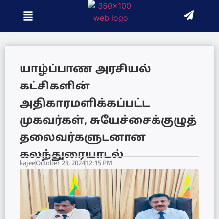
யாழ்ப்பாண அரசியல்
கட்சிகளின்
அதிகாரமளிக்கப்பட்ட
முகவர்கள், சுயேச்சைக்குழுத்
தலைவர்களுடனான
கலந்துரையாடல்
kajee
October 28, 2024
12:15 PM