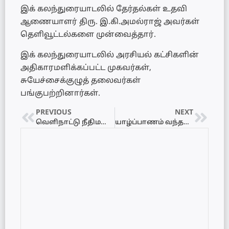
இக் கலந்துரையாடலில் தேர்தல்கள் உதவி
ஆணையாளர் திரு. இ.கி.அமல்ராஜ் அவர்கள்
தெளிவூட்டல்களை முன்வைத்தார்.
இக் கலந்துரையாடலில் அரசியல் கட்சிகளின்
அதிகாரமளிக்கப்பட்ட முகவர்கள்,
சுயேச்சைக்குழுத் தலைவர்கள்
பங்குபற்றினார்கள்.
PREVIOUS
NEXT
வெளிநாட்டு நீதிமன்றங்களால் எங்களுக்கு ஒருபோதும் நீதியை வழங்க முடியாது – பிமல் ரத்நாயக்க
யாழ்ப்பாணம் வந்தடைந்தது யாழ்தேவி புகையிரதம்!