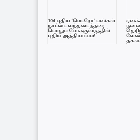
104 புதிய ‘மெட்ரோ’ பஸ்கள்
ஏலக்
நாட்டை வந்தடைந்தன;
நன்
பொதுப் போக்குவரத்தில்
தெரி
புதிய அத்தியாயம்!
வேண்
தகவல