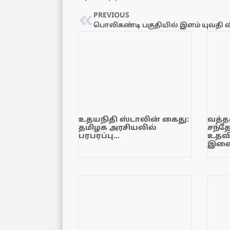
PREVIOUS
உதயநிதி ஸ்டாலின் கைது:
வத்தள
தமிழக அரசியலில்
சந்த
பரபரப்பு…
உதவி
இளை