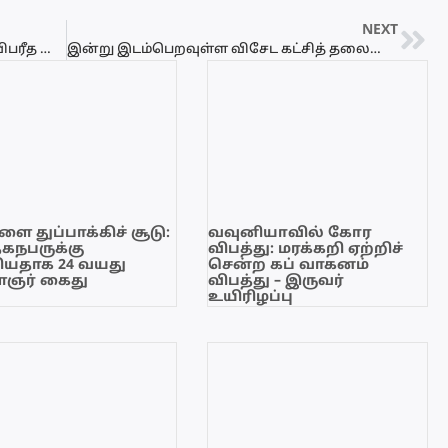
NEXT
பொலிகண்டி பகுதியில் இளம் யுவதி விபரீத முடிவால் உயிரிழப்பு
இன்று இடம்பெறவுள்ள விசேட கட்சித் தலைமைக் கூட்டம்
ை துப்பாக்கிச் சூடு:
வவுனியாவில் கோர
ேகநபருக்கு
விபத்து: மரக்கறி ஏற்றிச்
யதாக 24 வயது
சென்ற கப் வாகனம்
ஞர் கைது
விபத்து – இருவர்
உயிரிழப்பு