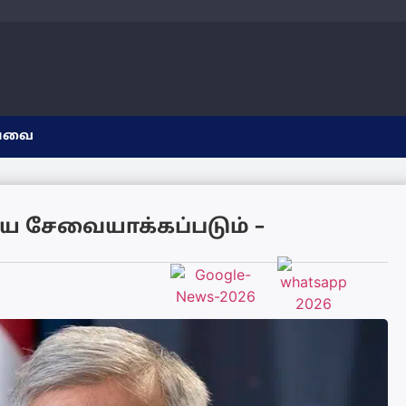
யவை
 சேவையாக்கப்படும் –