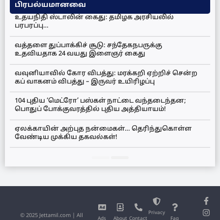
பிரபல்யமானவை
உதயநிதி ஸ்டாலின் கைது: தமிழக அரசியலில்
பரபரப்பு…
வத்தளை துப்பாக்கிச் சூடு: சந்தேகநபருக்கு
உதவியதாக 24 வயது இளைஞர் கைது
வவுனியாவில் கோர விபத்து: மரக்கறி ஏற்றிச் சென்ற
கப் வாகனம் விபத்து – இருவர் உயிரிழப்பு
104 புதிய ‘மெட்ரோ’ பஸ்கள் நாட்டை வந்தடைந்தன;
பொதுப் போக்குவரத்தில் புதிய அத்தியாயம்!
ஏலக்காயின் அற்புத நன்மைகள்… தெரிந்துகொள்ள
வேண்டிய முக்கிய தகவல்கள்!
Privacy
© 2025 Jettamil.com | All
Ads
About
Contact
Faq