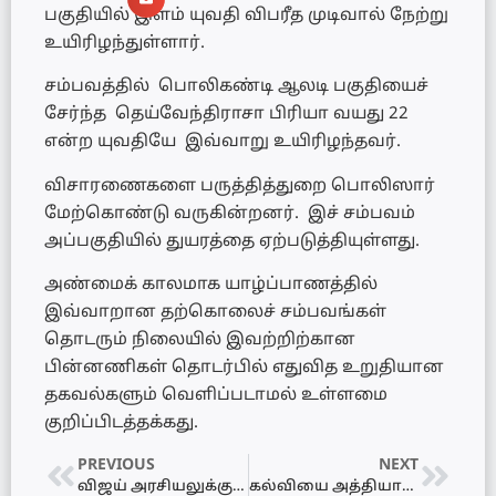
பகுதியில் இளம் யுவதி விபரீத முடிவால் நேற்று
உயிரிழந்துள்ளார்.
சம்பவத்தில் பொலிகண்டி ஆலடி பகுதியைச்
சேர்ந்த தெய்வேந்திராசா பிரியா வயது 22
என்ற யுவதியே இவ்வாறு உயிரிழந்தவர்.
விசாரணைகளை பருத்தித்துறை பொலிஸார்
மேற்கொண்டு வருகின்றனர். இச் சம்பவம்
அப்பகுதியில் துயரத்தை ஏற்படுத்தியுள்ளது.
அண்மைக் காலமாக யாழ்ப்பாணத்தில்
இவ்வாறான தற்கொலைச் சம்பவங்கள்
தொடரும் நிலையில் இவற்றிற்கான
பின்னணிகள் தொடர்பில் எதுவித உறுதியான
தகவல்களும் வெளிப்படாமல் உள்ளமை
குறிப்பிடத்தக்கது.
PREVIOUS
NEXT
விஜய் அரசியலுக்கு வர வேண்டும் – என்னை ஆதரிக்க வேண்டும் என்கிறார் சீமான்
கல்வியை அத்தியாவசிய சேவையாக்கப்படும் – ஜனாதிபதி