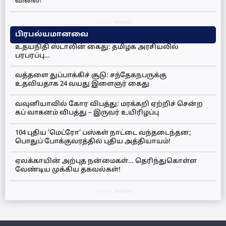
விலை!
பிரபல்யமானவை
உதயநிதி ஸ்டாலின் கைது: தமிழக அரசியலில்
பரபரப்பு…
வத்தளை துப்பாக்கிச் சூடு: சந்தேகநபருக்கு
உதவியதாக 24 வயது இளைஞர் கைது
வவுனியாவில் கோர விபத்து: மரக்கறி ஏற்றிச் சென்ற
கப் வாகனம் விபத்து – இருவர் உயிரிழப்பு
104 புதிய ‘மெட்ரோ’ பஸ்கள் நாட்டை வந்தடைந்தன;
பொதுப் போக்குவரத்தில் புதிய அத்தியாயம்!
ஏலக்காயின் அற்புத நன்மைகள்… தெரிந்துகொள்ள
வேண்டிய முக்கிய தகவல்கள்!