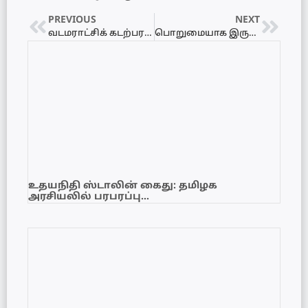
PREVIOUS
NEXT
வடமராட்சிக் கடற்பரப்பில் அடுத்தடுத்து கரையொதுங்கும் ஆமைகளின் உடலங்கள்!
பொறுமையாக இருங்கள் – மின்சார கட்டண குறைப்பு தொடர்பில் வெளியான அறிவிப்பு
உதயநிதி ஸ்டாலின் கைது: தமிழக
அரசியலில் பரபரப்பு…