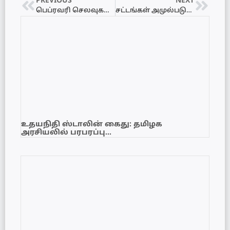
PREVIOUS
NEXT
பெப்ரவரி செலவுகளுக்கு மட்டும் 77 கோடி ரூபாவை கோரும் தேர்தல் ஆணைக்குழு
சட்டங்கள் அமுல்படுத்தப்படுவதை உறுதிப்படுத்துவது தனது பொறுப்பு என்கிறார் ஜனாதிபதி ரணில்
உதயநிதி ஸ்டாலின் கைது: தமிழக
அரசியலில் பரபரப்பு…