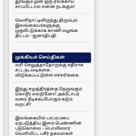
தூங்கும் முன் ஒரு ஏலக்காய்
சாப்பிட்டால் என்ன நடக்கும்?
வெளிநாட்டிலிருந்து திரும்பும்
இலங்கையர்களுக்கு
முதலீட்டுக்காக காணி வழங்க
திட்டம் – ஜனாதிபதி
முக்கியச் செய்திகள்
வரி செலுத்தாதோருக்கு எதிராக
சட்ட நடவடிக்கை :
விடுக்கப்பட்டுள்ள எச்சரிக்கை
இந்து சமுத்திரத்தை நெருங்கும்
கொடூர எல்நினோ! அக்டோபர்
வரை நீடிக்கப்போகும் கடும்
வறட்சி!
இலங்கையில் பரபரப்பை
ஏற்படுத்திய இளம் பெண்ணின்
படுகொலை – பொலிஸார்
வெளியிட்ட பகீர் தகவல்கள்