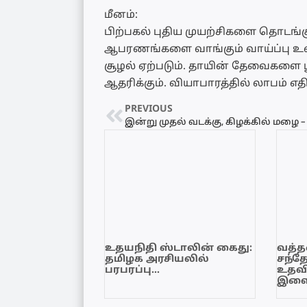
மீனம்:
பிற்பகல் புதிய முயற்சிகளை தொடங்
ஆபரணங்களை வாங்கும் வாய்ப்பு உண
சூழல் ஏற்படும். தாயின் தேவைகளை ப
ஆதரிக்கும். வியாபாரத்தில் லாபம் எதிர
PREVIOUS
உதயநிதி ஸ்டாலின் கைது:
வத்தள
தமிழக அரசியலில்
சந்த
பரபரப்பு…
உதவி
இளை