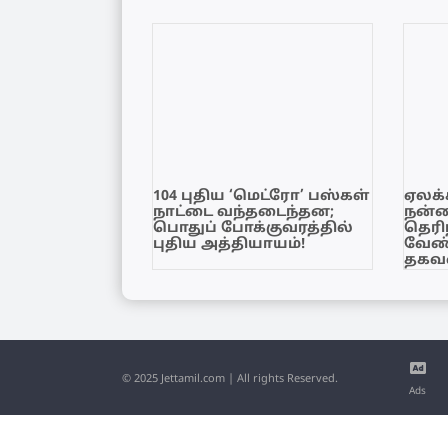
104 புதிய ‘மெட்ரோ’ பஸ்கள்
ஏலக்
நாட்டை வந்தடைந்தன;
நன்
பொதுப் போக்குவரத்தில்
தெரி
புதிய அத்தியாயம்!
வேண்
தகவல
© 2025 Jettamil.com | All rights Reserved.
Ads