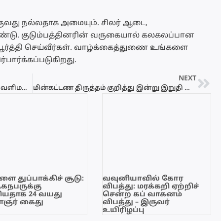
குவது நல்லதாக அமையும். சிலர் ஆடை,
்டு. குடும்பத்தினரின் வருகையால் கலகலப்பான
ூர்த்தி செய்வீர்கள். வாழ்க்கைத்துணை உங்களை
்பார்க்கப்படுகிறது.
NEXT
இன்று முதல் வடக்கு, கிழக்கில் மழை – வளிமண்டலவியல் திணைகளம்
மின்கட்டண திருத்தம் குறித்து இன்று இறுதி வாய்ப்பு
ை துப்பாக்கிச் சூடு:
வவுனியாவில் கோர
ேகநபருக்கு
விபத்து: மரக்கறி ஏற்றிச்
யதாக 24 வயது
சென்ற கப் வாகனம்
ஞர் கைது
விபத்து – இருவர்
உயிரிழப்பு