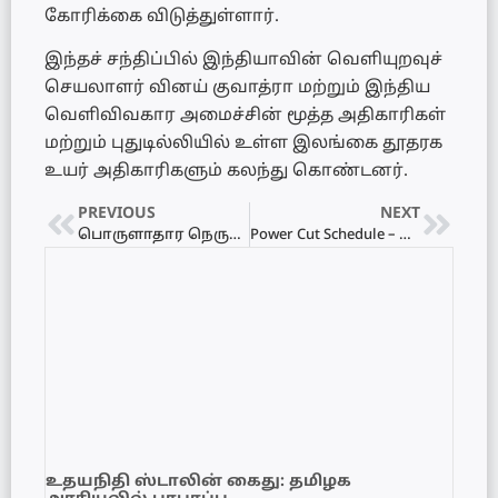
கோரிக்கை விடுத்துள்ளார்.
இந்தச் சந்திப்பில் இந்தியாவின் வெளியுறவுச்
செயலாளர் வினய் குவாத்ரா மற்றும் இந்திய
வெளிவிவகார அமைச்சின் மூத்த அதிகாரிகள்
மற்றும் புதுடில்லியில் உள்ள இலங்கை தூதரக
உயர் அதிகாரிகளும் கலந்து கொண்டனர்.
PREVIOUS
NEXT
பொருளாதார நெருக்கடியில் இருந்து மீள்வதற்கு இனப்பிரச்சினைக்கான தீர்வு முக்கியம்
Power Cut Schedule – மின்வெட்டு அட்டவணை 22.06.2022
உதயநிதி ஸ்டாலின் கைது: தமிழக