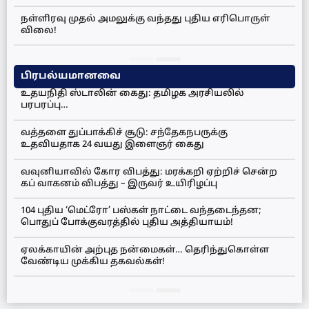
நள்ளிரவு முதல் அமலுக்கு வந்தது புதிய எரிபொருள்
விலை!
பிரபல்யமானவை
உதயநிதி ஸ்டாலின் கைது: தமிழக அரசியலில்
பரபரப்பு…
வத்தளை துப்பாக்கிச் சூடு: சந்தேகநபருக்கு
உதவியதாக 24 வயது இளைஞர் கைது
வவுனியாவில் கோர விபத்து: மரக்கறி ஏற்றிச் சென்ற
கப் வாகனம் விபத்து – இருவர் உயிரிழப்பு
104 புதிய ‘மெட்ரோ’ பஸ்கள் நாட்டை வந்தடைந்தன;
பொதுப் போக்குவரத்தில் புதிய அத்தியாயம்!
ஏலக்காயின் அற்புத நன்மைகள்… தெரிந்துகொள்ள
வேண்டிய முக்கிய தகவல்கள்!