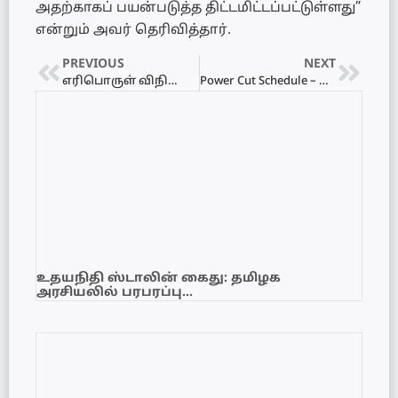
அதற்காகப் பயன்படுத்த திட்டமிட்டப்பட்டுள்ளது”
என்றும் அவர் தெரிவித்தார்.
PREVIOUS
NEXT
எரிபொருள் விநியோகம் 2 வாரங்களுக்கு இடைநிறுத்தம்
Power Cut Schedule – மின்வெட்டு அட்டவணை 29.06.2022
உதயநிதி ஸ்டாலின் கைது: தமிழக
அரசியலில் பரபரப்பு…