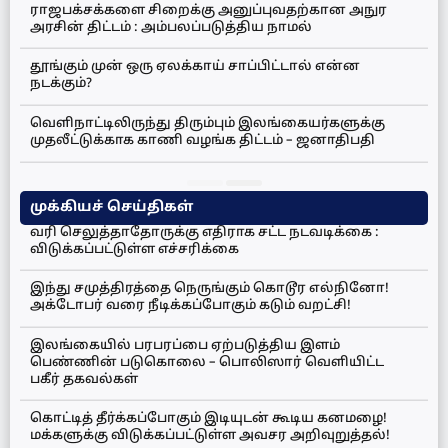
ராஜபக்சக்களை சிறைக்கு அனுப்புவதற்கான அநுர
அரசின் திட்டம் : அம்பலப்படுத்திய நாமல்
தூங்கும் முன் ஒரு ஏலக்காய் சாப்பிட்டால் என்ன
நடக்கும்?
வெளிநாட்டிலிருந்து திரும்பும் இலங்கையர்களுக்கு
முதலீட்டுக்காக காணி வழங்க திட்டம் – ஜனாதிபதி
முக்கியச் செய்திகள்
வரி செலுத்தாதோருக்கு எதிராக சட்ட நடவடிக்கை :
விடுக்கப்பட்டுள்ள எச்சரிக்கை
இந்து சமுத்திரத்தை நெருங்கும் கொடூர எல்நினோ!
அக்டோபர் வரை நீடிக்கப்போகும் கடும் வறட்சி!
இலங்கையில் பரபரப்பை ஏற்படுத்திய இளம்
பெண்ணின் படுகொலை – பொலிஸார் வெளியிட்ட
பகீர் தகவல்கள்
கொட்டித் தீர்க்கப்போகும் இடியுடன் கூடிய கனமழை!
மக்களுக்கு விடுக்கப்பட்டுள்ள அவசர அறிவுறுத்தல்!