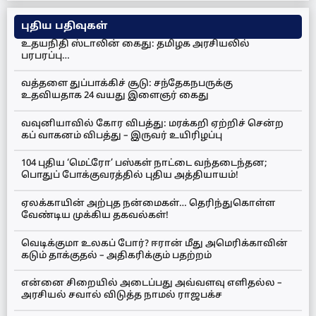
புதிய பதிவுகள்
உதயநிதி ஸ்டாலின் கைது: தமிழக அரசியலில்
பரபரப்பு…
வத்தளை துப்பாக்கிச் சூடு: சந்தேகநபருக்கு
உதவியதாக 24 வயது இளைஞர் கைது
வவுனியாவில் கோர விபத்து: மரக்கறி ஏற்றிச் சென்ற
கப் வாகனம் விபத்து – இருவர் உயிரிழப்பு
104 புதிய ‘மெட்ரோ’ பஸ்கள் நாட்டை வந்தடைந்தன;
பொதுப் போக்குவரத்தில் புதிய அத்தியாயம்!
ஏலக்காயின் அற்புத நன்மைகள்… தெரிந்துகொள்ள
வேண்டிய முக்கிய தகவல்கள்!
வெடிக்குமா உலகப் போர்? ஈரான் மீது அமெரிக்காவின்
கடும் தாக்குதல் – அதிகரிக்கும் பதற்றம்
என்னை சிறையில் அடைப்பது அவ்வளவு எளிதல்ல –
அரசியல் சவால் விடுத்த நாமல் ராஜபக்ச