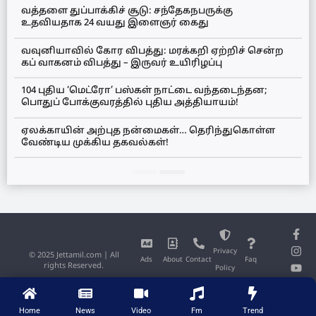
வத்தளை துப்பாக்கிச் சூடு: சந்தேகநபருக்கு
உதவியதாக 24 வயது இளைஞர் கைது
வவுனியாவில் கோர விபத்து: மரக்கறி ஏற்றிச் சென்ற
கப் வாகனம் விபத்து – இருவர் உயிரிழப்பு
104 புதிய ‘மெட்ரோ’ பஸ்கள் நாட்டை வந்தடைந்தன;
பொதுப் போக்குவரத்தில் புதிய அத்தியாயம்!
ஏலக்காயின் அற்புத நன்மைகள்… தெரிந்துகொள்ள
வேண்டிய முக்கிய தகவல்கள்!
Privacy
© 2025 Jettamil.com | All
Ads
About
Contact
Faq
rights Reserved.
Policy
Home
News
Video
Fm
Trend