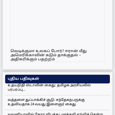
வெடிக்குமா உலகப் போர்? ஈரான் மீது
அமெரிக்காவின் கடும் தாக்குதல் –
அதிகரிக்கும் பதற்றம்
புதிய பதிவுகள்
உதயநிதி ஸ்டாலின் கைது: தமிழக அரசியலில்
பரபரப்பு…
வத்தளை துப்பாக்கிச் சூடு: சந்தேகநபருக்கு
உதவியதாக 24 வயது இளைஞர் கைது
வவுனியாவில் கோர விபத்து: மரக்கறி ஏற்றிச் சென்ற