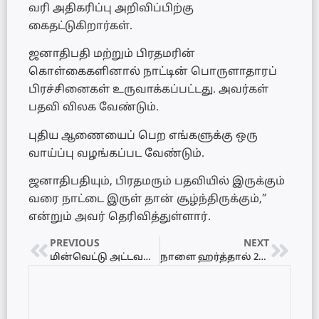
வரி அதிகரிப்பு அறிவிப்பிற்கு
கைதட்டுகிறார்கள்.
ஜனாதிபதி மற்றும் பிரதமரின்
கொள்கைகளினால் நாட்டின் பொருளாதாரப்
பிரச்சினைகள் உருவாக்கப்பட்டது. அவர்கள்
பதவி விலக வேண்டும்.
புதிய ஆணையைப் பெற எங்களுக்கு ஒரு
வாய்ப்பு வழங்கப்பட வேண்டும்.
ஜனாதிபதியும், பிரதமரும் பதவியில் இருக்கும்
வரை நாட்டை இருள் தான் சூழ்ந்திருக்கும்,”
என்றும் அவர் தெரிவித்துள்ளார்.
PREVIOUS
NEXT
மின்வெட்டு அட்டவணை 05.05.2022 – Power Interruption Schedule
நாளை ஹர்த்தால் 2000 தொழிற்சங்கங்கள் ஆதரவு