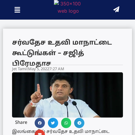
சர்வதேச உதவி மாநாட்டை
கூட்டுங்கள் – சஜித்
பிரேமதாச
Jet Tamil
May 5, 2022
7:27 AM
Share
இலங்கையில் சர்வதேச உதவி மாநாட்டை