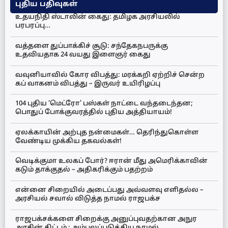
புதிய பதிவுகள்
உதயநிதி ஸ்டாலின் கைது: தமிழக அரசியலில்
பரபரப்பு…
வத்தளை துப்பாக்கிச் சூடு: சந்தேகநபருக்கு
உதவியதாக 24 வயது இளைஞர் கைது
வவுனியாவில் கோர விபத்து: மரக்கறி ஏற்றிச் சென்ற
கப் வாகனம் விபத்து – இருவர் உயிரிழப்பு
104 புதிய ‘மெட்ரோ’ பஸ்கள் நாட்டை வந்தடைந்தன;
பொதுப் போக்குவரத்தில் புதிய அத்தியாயம்!
ஏலக்காயின் அற்புத நன்மைகள்… தெரிந்துகொள்ள
வேண்டிய முக்கிய தகவல்கள்!
வெடிக்குமா உலகப் போர்? ஈரான் மீது அமெரிக்காவின்
கடும் தாக்குதல் – அதிகரிக்கும் பதற்றம்
என்னை சிறையில் அடைப்பது அவ்வளவு எளிதல்ல –
அரசியல் சவால் விடுத்த நாமல் ராஜபக்ச
ராஜபக்சக்களை சிறைக்கு அனுப்புவதற்கான அநுர
அரசின் திட்டம் : அம்பலப்படுத்திய நாமல்