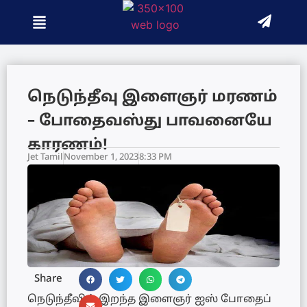
நெடுந்தீவு இளைஞர் மரணம்
– போதைவஸ்து பாவனையே
காரணம்!
Jet Tamil
November 1, 2023
8:33 PM
Share
நெடுந்தீவில் இறந்த இளைஞர் ஐஸ் போதைப்