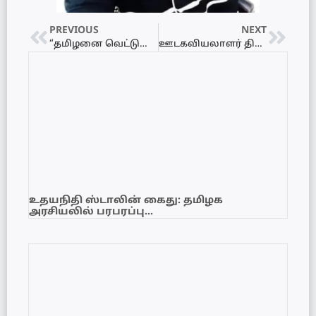
PREVIOUS
NEXT
“தமிழனை வெட்டுவேன்” – சர்ச்சைக்குரிய விவகாரம் : மன்னிப்புக் கோரினார் அம்பிட்டியே தேரர்!
ஊடகவியலாளர் திலீப் அமுதனிடம் பயங்கரவாத தடுப்புப் பொலிஸார் விசாரணை
உதயநிதி ஸ்டாலின் கைது: தமிழக
அரசியலில் பரபரப்பு…