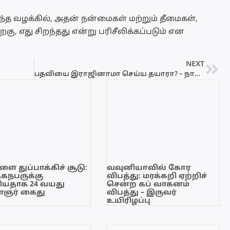
்த வழக்கில், அதன் நன்மைகள் மற்றும் தீமைகள்,
றகு, எது சிறந்தது என்று பரிசீலிக்கப்படும் என
NEXT
பதவியை இராஜினாமா செய்ய தயாரா? – நாமல்
ை துப்பாக்கிச் சூடு:
வவுனியாவில் கோர
ேகநபருக்கு
விபத்து: மரக்கறி ஏற்றிச்
யதாக 24 வயது
சென்ற கப் வாகனம்
ஞர் கைது
விபத்து – இருவர்
உயிரிழப்பு