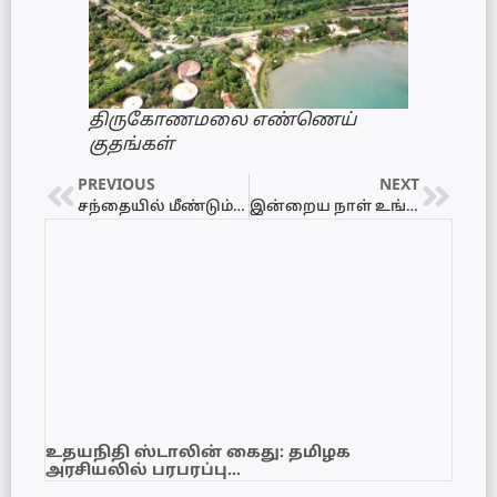
திருகோணமலை எண்ணெய்
குதங்கள்
PREVIOUS
NEXT
சந்தையில் மீண்டும் அரிசியின் விலை உயர்வு
இன்றைய நாள் உங்களுக்கு எப்படி? 06.01.2022 வியாழக்கிழமை
உதயநிதி ஸ்டாலின் கைது: தமிழக
அரசியலில் பரபரப்பு…