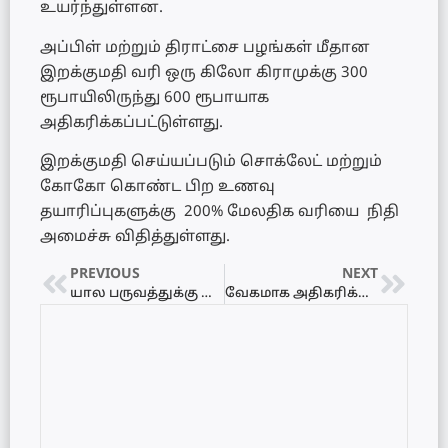
உயர்ந்துள்ளன.
அப்பிள் மற்றும் திராட்சை பழங்கள் மீதான
இறக்குமதி வரி ஒரு கிலோ கிராமுக்கு 300
ரூபாயிலிருந்து 600 ரூபாயாக
அதிகரிக்கப்பட்டுள்ளது.
இறக்குமதி செய்யப்படும் சொக்லேட் மற்றும்
கோகோ கொண்ட பிற உணவு
தயாரிப்புகளுக்கு 200% மேலதிக வரியை நிதி
அமைச்சு விதித்துள்ளது.
PREVIOUS
NEXT
யால பருவத்துக்கு உரத்தை வழங்குவதாக இந்தியப் பிரதமர் உறுதி – ஜனாதிபதி தெரிவிப்பு
வேகமாக அதிகரிக்கும் டெங்குத் தொற்று – யாழிலும் பரவல்