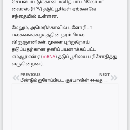
செயல்பாட்டுக்கான மனித பாப்பிலோமா
வைரஸ் (HPV) தடுப்பூசிகள் ஏற்கனவே
சந்தையில் உள்ளன.
மேலும், அமெரிக்காவில் புளோரிடா
பல்கலைக்கழகத்தின் நரம்பியல்
விஞ்ஞானிகள், மூளை புற்றுநோய்
தடுப்பதற்கான தனிப்பயனாக்கப்பட்ட
எம்ஆர்என்ஏ (
mRNA
) தடுப்பூசியை பரிசோதித்து
வருகின்றனர்.
PREVIOUS
NEXT
மீண்டும் ஐரோப்பிய ஒன்றியம் பக்கம் சாயும் பிரித்தானியா?
சூர்யாவின் 44-வது திரைப்படத்தின் பெயரும், டீசரும் வெளியானது!