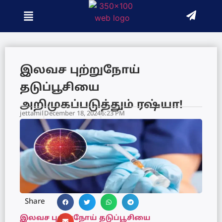
இலவச புற்றுநோய்
தடுப்பூசியை
அறிமுகப்படுத்தும் ரஷ்யா!
jettamil
December 18, 2024
6:23 PM
Share
இலவச புற்றுநோய் தடுப்பூசியை