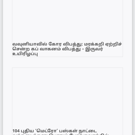
வவுனியாவில் கோர விபத்து: மரக்கறி ஏற்றிச்
சென்ற கப் வாகனம் விபத்து – இருவர்
உயிரிழப்பு
104 புதிய ‘மெட்ரோ’ பஸ்கள் நாட்டை