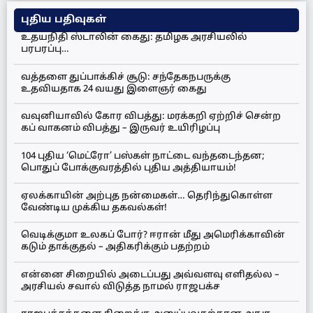
புதிய பதிவுகள்
உதயநிதி ஸ்டாலின் கைது: தமிழக அரசியலில்
பரபரப்பு…
வத்தளை துப்பாக்கிச் சூடு: சந்தேகநபருக்கு
உதவியதாக 24 வயது இளைஞர் கைது
வவுனியாவில் கோர விபத்து: மரக்கறி ஏற்றிச் சென்ற
கப் வாகனம் விபத்து – இருவர் உயிரிழப்பு
104 புதிய ‘மெட்ரோ’ பஸ்கள் நாட்டை வந்தடைந்தன;
பொதுப் போக்குவரத்தில் புதிய அத்தியாயம்!
ஏலக்காயின் அற்புத நன்மைகள்… தெரிந்துகொள்ள
வேண்டிய முக்கிய தகவல்கள்!
வெடிக்குமா உலகப் போர்? ஈரான் மீது அமெரிக்காவின்
கடும் தாக்குதல் – அதிகரிக்கும் பதற்றம்
என்னை சிறையில் அடைப்பது அவ்வளவு எளிதல்ல –
அரசியல் சவால் விடுத்த நாமல் ராஜபக்ச