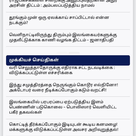
ராஜபக்சக்களை சிறைக்கு அனுப்புவதற்கான அநுர
அரசின் திட்டம் : அம்பலப்படுத்திய நாமல்
தூங்கும் முன் ஒரு ஏலக்காய் சாப்பிட்டால் என்ன
நடக்கும்?
வெளிநாட்டிலிருந்து திரும்பும் இலங்கையர்களுக்கு
முதலீட்டுக்காக காணி வழங்க திட்டம் – ஜனாதிபதி
முக்கியச் செய்திகள்
வரி செலுத்தாதோருக்கு எதிராக சட்ட நடவடிக்கை :
விடுக்கப்பட்டுள்ள எச்சரிக்கை
இந்து சமுத்திரத்தை நெருங்கும் கொடூர எல்நினோ!
அக்டோபர் வரை நீடிக்கப்போகும் கடும் வறட்சி!
இலங்கையில் பரபரப்பை ஏற்படுத்திய இளம்
பெண்ணின் படுகொலை – பொலிஸார் வெளியிட்ட
பகீர் தகவல்கள்
கொட்டித் தீர்க்கப்போகும் இடியுடன் கூடிய கனமழை!
மக்களுக்கு விடுக்கப்பட்டுள்ள அவசர அறிவுறுத்தல்!