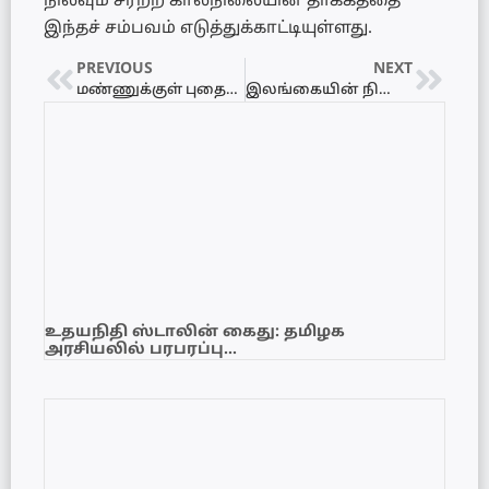
நிலவும் சீரற்ற காலநிலையின் தாக்கத்தை
இந்தச் சம்பவம் எடுத்துக்காட்டியுள்ளது.
PREVIOUS
NEXT
மண்ணுக்குள் புதையுண்ட பேருந்துகள் வெற்றிகரமாக மீட்கப்பட்டன
இலங்கையின் நிவாரணப் பணிகளுக்கு இந்தியா மீண்டும் வழங்கியுள்ள அத்தியாவசிய மருந்துகள்
உதயநிதி ஸ்டாலின் கைது: தமிழக
அரசியலில் பரபரப்பு…