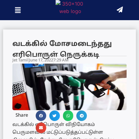
வடக்கில் மோசமடைந்தது
எரிபொருள் நெருக்கடி
Jet Tamil
June 17, 2022
7:29 AM
Share
வடக்கில் எரிபொருள் விநியோகம்
பெருமளவில் மட்டுப்படுத்தப்பட்டுள்ள