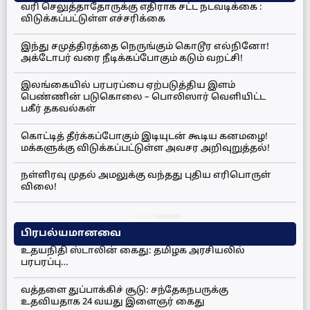
வரி செலுத்தாதோருக்கு எதிராக சட்ட நடவடிக்கை :
விடுக்கப்பட்டுள்ள எச்சரிக்கை
இந்து சமுத்திரத்தை நெருங்கும் கொடூர எல்நினோ!
அக்டோபர் வரை நீடிக்கப்போகும் கடும் வறட்சி!
இலங்கையில் பரபரப்பை ஏற்படுத்திய இளம்
பெண்ணின் படுகொலை – பொலிஸார் வெளியிட்ட
பகீர் தகவல்கள்
கொட்டித் தீர்க்கப்போகும் இடியுடன் கூடிய கனமழை!
மக்களுக்கு விடுக்கப்பட்டுள்ள அவசர அறிவுறுத்தல்!
நள்ளிரவு முதல் அமலுக்கு வந்தது புதிய எரிபொருள்
விலை!
பிரபல்யமானவை
உதயநிதி ஸ்டாலின் கைது: தமிழக அரசியலில்
பரபரப்பு…
வத்தளை துப்பாக்கிச் சூடு: சந்தேகநபருக்கு
உதவியதாக 24 வயது இளைஞர் கைது