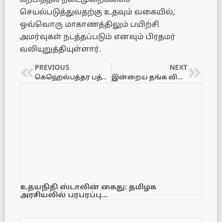
கற்பித்தல் நடைமுறைகளைச்
செயல்படுத்துவதற்கு உதவும் வகையில்,
ஒவ்வொரு மாகாணத்திலும் பயிற்சி
அமர்வுகள் நடத்தப்படும் எனவும் பிரதமர்
வலியுறுத்தியுள்ளார்.
PREVIOUS
NEXT
கெஹெல்பத்தர பத்மேவுடன் தொடர்பில் இருந்த நடிகைகள்
இன்றைய தங்க விலை நிலைவரம்: 24 கரட் பவுண் ரூ. 335,000 ஆக பதிவு!
உதயநிதி ஸ்டாலின் கைது: தமிழக
அரசியலில் பரபரப்பு…