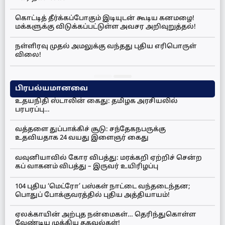
கொட்டித் தீர்க்கப்போகும் இடியுடன் கூடிய கனமழை!
மக்களுக்கு விடுக்கப்பட்டுள்ள அவசர அறிவுறுத்தல்!
நள்ளிரவு முதல் அமலுக்கு வந்தது புதிய எரிபொருள்
விலை!
பிரபல்யமானவை
உதயநிதி ஸ்டாலின் கைது: தமிழக அரசியலில்
பரபரப்பு…
வத்தளை துப்பாக்கிச் சூடு: சந்தேகநபருக்கு
உதவியதாக 24 வயது இளைஞர் கைது
வவுனியாவில் கோர விபத்து: மரக்கறி ஏற்றிச் சென்ற
கப் வாகனம் விபத்து – இருவர் உயிரிழப்பு
104 புதிய ‘மெட்ரோ’ பஸ்கள் நாட்டை வந்தடைந்தன;
பொதுப் போக்குவரத்தில் புதிய அத்தியாயம்!
ஏலக்காயின் அற்புத நன்மைகள்… தெரிந்துகொள்ள
வேண்டிய முக்கிய தகவல்கள்!