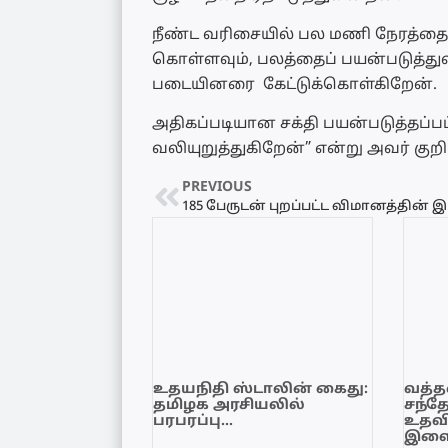
நீண்ட வரிசையில் பல மணி நேரத்தை ச
கொள்ளவும், பலத்தைப் பயன்படுத்துவதி
படையினரை கேட்டுக்கொள்கிறேன்.
அதிகப்படியான சக்தி பயன்படுத்தப்பட
வலியுறுத்துகிறேன்” என்று அவர் குறிப
PREVIOUS
உதயநிதி ஸ்டாலின் கைது:
வத்தள
தமிழக அரசியலில்
சந்த
பரபரப்பு…
உதவி
இளை