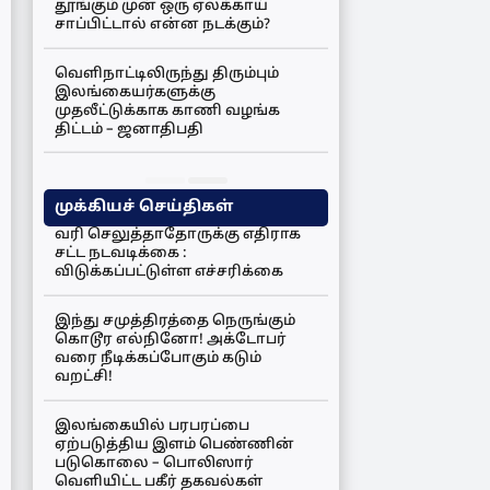
தூங்கும் முன் ஒரு ஏலக்காய்
சாப்பிட்டால் என்ன நடக்கும்?
வெளிநாட்டிலிருந்து திரும்பும்
இலங்கையர்களுக்கு
முதலீட்டுக்காக காணி வழங்க
திட்டம் – ஜனாதிபதி
முக்கியச் செய்திகள்
வரி செலுத்தாதோருக்கு எதிராக
சட்ட நடவடிக்கை :
விடுக்கப்பட்டுள்ள எச்சரிக்கை
இந்து சமுத்திரத்தை நெருங்கும்
கொடூர எல்நினோ! அக்டோபர்
வரை நீடிக்கப்போகும் கடும்
வறட்சி!
இலங்கையில் பரபரப்பை
ஏற்படுத்திய இளம் பெண்ணின்
படுகொலை – பொலிஸார்
வெளியிட்ட பகீர் தகவல்கள்