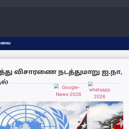
யவை
ித்து விசாரணை நடத்துமாறு ஐ.நா,
ல்