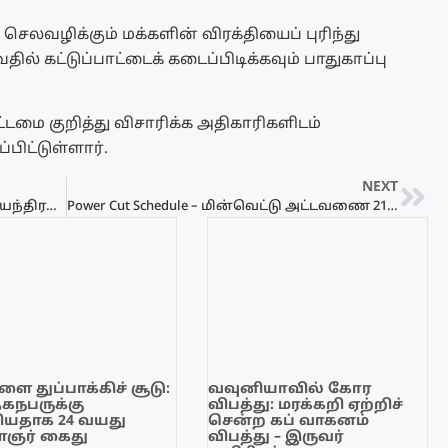
ெலவழிக்கும் மக்களின் விரக்தியைப் புரிந்து
ல் கட்டுப்பாட்டைக் கடைப்பிடிக்கவும் பாதுகாப்பு
்டமை குறித்து விசாரிக்க அதிகாரிகளிடம்
்பிட்டுள்ளார்.
NEXT
185 பேருடன் புறப்பட்ட விமானத்தின் இயந்திரத்தில் தீவிபத்து
Power Cut Schedule – மின்வெட்டு அட்டவணை 21.06.2022
ை துப்பாக்கிச் சூடு:
வவுனியாவில் கோர
ேகநபருக்கு
விபத்து: மரக்கறி ஏற்றிச்
யதாக 24 வயது
சென்ற கப் வாகனம்
ஞர் கைது
விபத்து – இருவர்