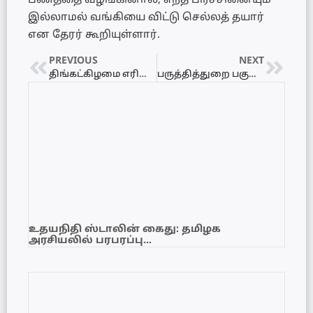
பணத்தை வழங்கினால், எந்த பிரச்சினையும்
இல்லாமல் வங்கியை விட்டு செல்லத் தயார்
என தேரர் கூறியுள்ளார்.
PREVIOUS
NEXT
திங்கட்கிழமை எரிபொருள் தீர்ந்து போகும் – அதிர்ச்சி தகவல் வெளியீடு
பருத்தித்துறை பகுதியில் டிப்பர் வாகனம் மீது பொலிஸார் துப்பாக்கிப் பிரயோகம்
உதயநிதி ஸ்டாலின் கைது: தமிழக
அரசியலில் பரபரப்பு…