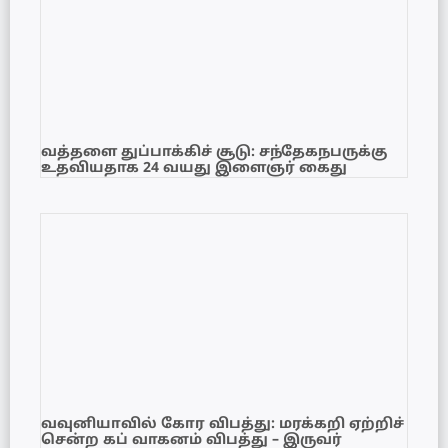
வத்தளை துப்பாக்கிச் சூடு: சந்தேகநபருக்கு
உதவியதாக 24 வயது இளைஞர் கைது
வவுனியாவில் கோர விபத்து: மரக்கறி ஏற்றிச்
சென்ற கப் வாகனம் விபத்து – இருவர்