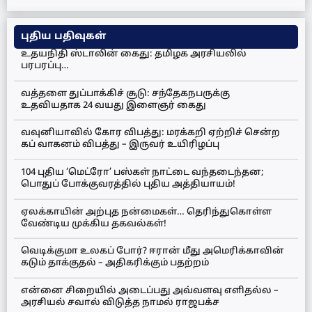
புதிய பதிவுகள்
உதயநிதி ஸ்டாலின் கைது: தமிழக அரசியலில்
பரபரப்பு…
வத்தளை துப்பாக்கிச் சூடு: சந்தேகநபருக்கு
உதவியதாக 24 வயது இளைஞர் கைது
வவுனியாவில் கோர விபத்து: மரக்கறி ஏற்றிச் சென்ற
கப் வாகனம் விபத்து – இருவர் உயிரிழப்பு
104 புதிய ‘மெட்ரோ’ பஸ்கள் நாட்டை வந்தடைந்தன;
பொதுப் போக்குவரத்தில் புதிய அத்தியாயம்!
ஏலக்காயின் அற்புத நன்மைகள்… தெரிந்துகொள்ள
வேண்டிய முக்கிய தகவல்கள்!
வெடிக்குமா உலகப் போர்? ஈரான் மீது அமெரிக்காவின்
கடும் தாக்குதல் – அதிகரிக்கும் பதற்றம்
என்னை சிறையில் அடைப்பது அவ்வளவு எளிதல்ல –
அரசியல் சவால் விடுத்த நாமல் ராஜபக்ச