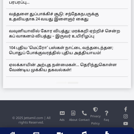
பரபரப்பு…
வத்தளை துப்பாக்கிச் சூடு: சந்தேகநபருக்கு
உதவியதாக 24 வயது இளைஞர் கைது
வவுனியாவில் கோர விபத்து: மரக்கறி ஏற்றிச் சென்ற
கப் வாகனம் விபத்து – இருவர் உயிரிழப்பு
104 புதிய ‘மெட்ரோ’ பஸ்கள் நாட்டை வந்தடைந்தன;
பொதுப் போக்குவரத்தில் புதிய அத்தியாயம்!
ஏலக்காயின் அற்புத நன்மைகள்… தெரிந்துகொள்ள
வேண்டிய முக்கிய தகவல்கள்!
Privacy
© 2025 Jettamil.com | All
Ads
About
Contact
Faq
rights Reserved.
Policy