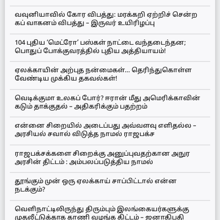
வவுனியாவில் கோர விபத்து: மரக்கறி ஏற்றிச் சென்ற
கப் வாகனம் விபத்து – இருவர் உயிரிழப்பு
104 புதிய ‘மெட்ரோ’ பஸ்கள் நாட்டை வந்தடைந்தன;
பொதுப் போக்குவரத்தில் புதிய அத்தியாயம்!
ஏலக்காயின் அற்புத நன்மைகள்… தெரிந்துகொள்ள
வேண்டிய முக்கிய தகவல்கள்!
வெடிக்குமா உலகப் போர்? ஈரான் மீது அமெரிக்காவின்
கடும் தாக்குதல் – அதிகரிக்கும் பதற்றம்
என்னை சிறையில் அடைப்பது அவ்வளவு எளிதல்ல –
அரசியல் சவால் விடுத்த நாமல் ராஜபக்ச
ராஜபக்சக்களை சிறைக்கு அனுப்புவதற்கான அநுர
அரசின் திட்டம் : அம்பலப்படுத்திய நாமல்
தூங்கும் முன் ஒரு ஏலக்காய் சாப்பிட்டால் என்ன
நடக்கும்?
வெளிநாட்டிலிருந்து திரும்பும் இலங்கையர்களுக்கு
முதலீட்டுக்காக காணி வழங்க திட்டம் – ஜனாதிபதி