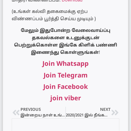
மாதிரி விண்ணப்பம்:
Download
(உங்கள் கல்வி தகைமைக்கு ஏற்ப
விண்ணப்பம் பூர்த்தி செய்ய முடியும் )
மேலும் இதுபோன்ற வேலைவாய்ப்பு
தகவல்களை உடனுக்குடன்
பெற்றுக்கொள்ள இங்கே கிளிக் பண்ணி
இணைந்து கொள்ளுங்கள்
!
Join Whatsapp
Join Telegram
Join Facebook
join viber
PREVIOUS
NEXT
இன்றைய நாள் உங்களுக்கு எப்படி? 03.06.2021 – வியாழக்கிழமை
2020/2021 இல் நீங்கள் விண்ணப்பிக்க இருக்கும் பல்கலைக்கழக கற்கை நெறிகள் பற்றிய தெளிவான விளக்கம்…!