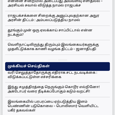
என்னை சிறையில் அடைப்பது அவ்வளவு எளிதல்ல –
அரசியல் சவால் விடுத்த நாமல் ராஜபக்ச
ராஜபக்சக்களை சிறைக்கு அனுப்புவதற்கான அநுர
அரசின் திட்டம் : அம்பலப்படுத்திய நாமல்
தூங்கும் முன் ஒரு ஏலக்காய் சாப்பிட்டால் என்ன
நடக்கும்?
வெளிநாட்டிலிருந்து திரும்பும் இலங்கையர்களுக்கு
முதலீட்டுக்காக காணி வழங்க திட்டம் – ஜனாதிபதி
முக்கியச் செய்திகள்
வரி செலுத்தாதோருக்கு எதிராக சட்ட நடவடிக்கை :
விடுக்கப்பட்டுள்ள எச்சரிக்கை
இந்து சமுத்திரத்தை நெருங்கும் கொடூர எல்நினோ!
அக்டோபர் வரை நீடிக்கப்போகும் கடும் வறட்சி!
இலங்கையில் பரபரப்பை ஏற்படுத்திய இளம்
பெண்ணின் படுகொலை – பொலிஸார் வெளியிட்ட
பகீர் தகவல்கள்