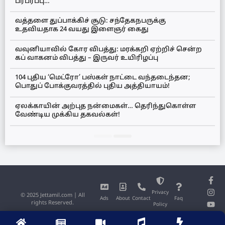
பரபரப்பு…
வத்தளை துப்பாக்கிச் சூடு: சந்தேகநபருக்கு
உதவியதாக 24 வயது இளைஞர் கைது
வவுனியாவில் கோர விபத்து: மரக்கறி ஏற்றிச் சென்ற
கப் வாகனம் விபத்து – இருவர் உயிரிழப்பு
104 புதிய ‘மெட்ரோ’ பஸ்கள் நாட்டை வந்தடைந்தன;
பொதுப் போக்குவரத்தில் புதிய அத்தியாயம்!
ஏலக்காயின் அற்புத நன்மைகள்… தெரிந்துகொள்ள
வேண்டிய முக்கிய தகவல்கள்!
Privacy
© 2025 Jettamil.com | All
Ads
About
Contact
Faq
rights Reserved.
Policy