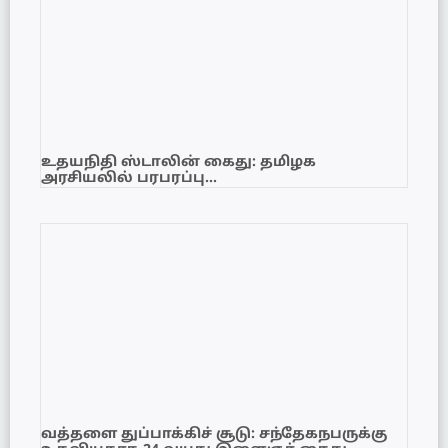
உதயநிதி ஸ்டாலின் கைது: தமிழக
அரசியலில் பரபரப்பு…
வத்தளை துப்பாக்கிச் சூடு: சந்தேகநபருக்கு