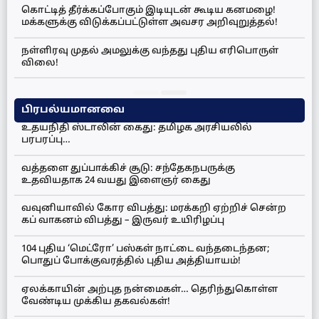
கொட்டித் தீர்க்கப்போகும் இடியுடன் கூடிய கனமழை!
மக்களுக்கு விடுக்கப்பட்டுள்ள அவசர அறிவுறுத்தல்!
நள்ளிரவு முதல் அமலுக்கு வந்தது புதிய எரிபொருள்
விலை!
பிரபல்யமானவை
உதயநிதி ஸ்டாலின் கைது: தமிழக அரசியலில்
பரபரப்பு…
வத்தளை துப்பாக்கிச் சூடு: சந்தேகநபருக்கு
உதவியதாக 24 வயது இளைஞர் கைது
வவுனியாவில் கோர விபத்து: மரக்கறி ஏற்றிச் சென்ற
கப் வாகனம் விபத்து – இருவர் உயிரிழப்பு
104 புதிய ‘மெட்ரோ’ பஸ்கள் நாட்டை வந்தடைந்தன;
பொதுப் போக்குவரத்தில் புதிய அத்தியாயம்!
ஏலக்காயின் அற்புத நன்மைகள்… தெரிந்துகொள்ள
வேண்டிய முக்கிய தகவல்கள்!