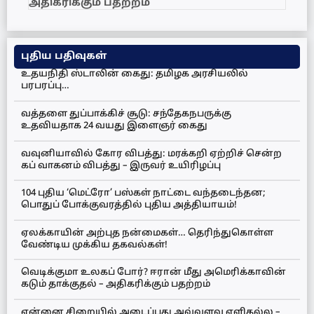
அதிகரிக்கும் பதற்றம்
புதிய பதிவுகள்
உதயநிதி ஸ்டாலின் கைது: தமிழக அரசியலில்
பரபரப்பு…
வத்தளை துப்பாக்கிச் சூடு: சந்தேகநபருக்கு
உதவியதாக 24 வயது இளைஞர் கைது
வவுனியாவில் கோர விபத்து: மரக்கறி ஏற்றிச் சென்ற
கப் வாகனம் விபத்து – இருவர் உயிரிழப்பு
104 புதிய ‘மெட்ரோ’ பஸ்கள் நாட்டை வந்தடைந்தன;
பொதுப் போக்குவரத்தில் புதிய அத்தியாயம்!
ஏலக்காயின் அற்புத நன்மைகள்… தெரிந்துகொள்ள
வேண்டிய முக்கிய தகவல்கள்!
வெடிக்குமா உலகப் போர்? ஈரான் மீது அமெரிக்காவின்
கடும் தாக்குதல் – அதிகரிக்கும் பதற்றம்
என்னை சிறையில் அடைப்பது அவ்வளவு எளிதல்ல –