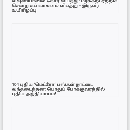
வவுனியாவில் கோர விபத்து: மரக்கறி ஏற்றிச்
சென்ற கப் வாகனம் விபத்து – இருவர்
உயிரிழப்பு
104 புதிய ‘மெட்ரோ’ பஸ்கள் நாட்டை
வந்தடைந்தன; பொதுப் போக்குவரத்தில்
புதிய அத்தியாயம்!