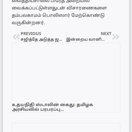
வைத்தியசாலை பிரேத அறையில்
வைக்கப்பட்டுள்ளதுடன் விசாரணைகளை
தம்பலகாமம் பொலிஸார் மேற்கொண்டு
வருகின்றனர்.
PREVIOUS
NEXT
சஜித்தே அடுத்த ஜனாதிபதி – வெளியான அதிரடி அறிவிப்பு
இன்றைய வானிலை அறிக்கை – 12.02.2024
உதயநிதி ஸ்டாலின் கைது: தமிழக
அரசியலில் பரபரப்பு…