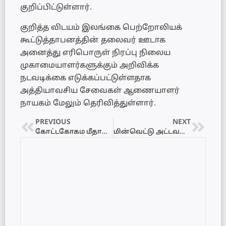
குறிப்பிட்டுள்ளார்.
குறித்த விடயம் இலங்கை பெற்றோலியக்
கூட்டுத்தாபனத்தின் தலைவர் ஊடாக
அனைத்து எரிபொருள் நிரப்பு நிலைய
முகாமையாளர்களுக்கும் அறிவிக்க
நடவடிக்கை எடுக்கப்பட்டுள்ளதாக
அத்தியாவசிய சேவைகள் ஆணையாளர்
நாயகம் மேலும் தெரிவித்துள்ளார்.
PREVIOUS
NEXT
கோட்டகோகம மீதான தாக்குதலுக்கு பூரண ஆதரவு வழங்குவோம் நாமல் தெரிவிப்பு
மின்வெட்டு அட்டவணை 23.05.2022 – Power Interruption Schedule