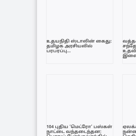
உதயநிதி ஸ்டாலின் கைது:
வத்தள
தமிழக அரசியலில்
சந்த
பரபரப்பு…
உதவி
இளை
104 புதிய ‘மெட்ரோ’ பஸ்கள்
ஏலக்
நாட்டை வந்தடைந்தன;
நன்