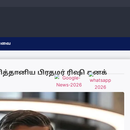
யவை
ரித்தானிய பிரதமர் ரிஷி சுனக்