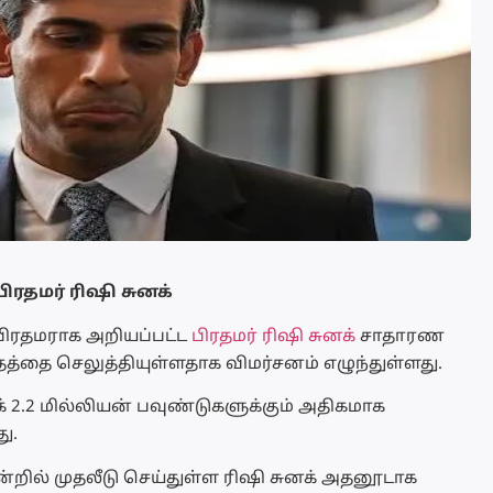
பிரதமர் ரிஷி சுனக்
பிரதமராக அறியப்பட்ட
பிரதமர் ரிஷி சுனக்
சாதாரண
த்தை செலுத்தியுள்ளதாக விமர்சனம் எழுந்துள்ளது.
னக் 2.2 மில்லியன் பவுண்டுகளுக்கும் அதிகமாக
ு.
றில் முதலீடு செய்துள்ள ரிஷி சுனக் அதனூடாக