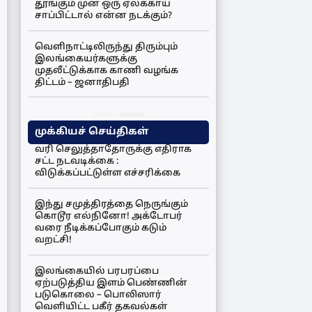
தூங்கும் முன் ஒரு ஏலக்காய்
சாப்பிட்டால் என்ன நடக்கும்?
வெளிநாட்டிலிருந்து திரும்பும்
இலங்கையர்களுக்கு
முதலீட்டுக்காக காணி வழங்க
திட்டம் – ஜனாதிபதி
முக்கியச் செய்திகள்
வரி செலுத்தாதோருக்கு எதிராக
சட்ட நடவடிக்கை :
விடுக்கப்பட்டுள்ள எச்சரிக்கை
இந்து சமுத்திரத்தை நெருங்கும்
கொடூர எல்நினோ! அக்டோபர்
வரை நீடிக்கப்போகும் கடும்
வறட்சி!
இலங்கையில் பரபரப்பை
ஏற்படுத்திய இளம் பெண்ணின்
படுகொலை – பொலிஸார்
வெளியிட்ட பகீர் தகவல்கள்