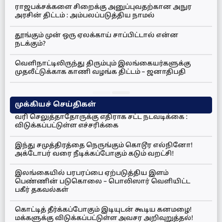
ராஜபக்சக்களை சிறைக்கு அனுப்புவதற்கான அநுர
அரசின் திட்டம் : அம்பலப்படுத்திய நாமல்
தூங்கும் முன் ஒரு ஏலக்காய் சாப்பிட்டால் என்ன
நடக்கும்?
வெளிநாட்டிலிருந்து திரும்பும் இலங்கையர்களுக்கு
முதலீட்டுக்காக காணி வழங்க திட்டம் – ஜனாதிபதி
முக்கியச் செய்திகள்
வரி செலுத்தாதோருக்கு எதிராக சட்ட நடவடிக்கை :
விடுக்கப்பட்டுள்ள எச்சரிக்கை
இந்து சமுத்திரத்தை நெருங்கும் கொடூர எல்நினோ!
அக்டோபர் வரை நீடிக்கப்போகும் கடும் வறட்சி!
இலங்கையில் பரபரப்பை ஏற்படுத்திய இளம்
பெண்ணின் படுகொலை – பொலிஸார் வெளியிட்ட
பகீர் தகவல்கள்
கொட்டித் தீர்க்கப்போகும் இடியுடன் கூடிய கனமழை!
மக்களுக்கு விடுக்கப்பட்டுள்ள அவசர அறிவுறுத்தல்!