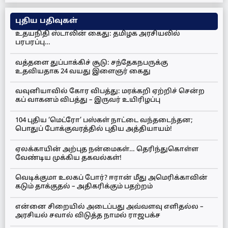
புதிய பதிவுகள்
உதயநிதி ஸ்டாலின் கைது: தமிழக அரசியலில்
பரபரப்பு…
வத்தளை துப்பாக்கிச் சூடு: சந்தேகநபருக்கு
உதவியதாக 24 வயது இளைஞர் கைது
வவுனியாவில் கோர விபத்து: மரக்கறி ஏற்றிச் சென்ற
கப் வாகனம் விபத்து – இருவர் உயிரிழப்பு
104 புதிய ‘மெட்ரோ’ பஸ்கள் நாட்டை வந்தடைந்தன;
பொதுப் போக்குவரத்தில் புதிய அத்தியாயம்!
ஏலக்காயின் அற்புத நன்மைகள்… தெரிந்துகொள்ள
வேண்டிய முக்கிய தகவல்கள்!
வெடிக்குமா உலகப் போர்? ஈரான் மீது அமெரிக்காவின்
கடும் தாக்குதல் – அதிகரிக்கும் பதற்றம்
என்னை சிறையில் அடைப்பது அவ்வளவு எளிதல்ல –
அரசியல் சவால் விடுத்த நாமல் ராஜபக்ச