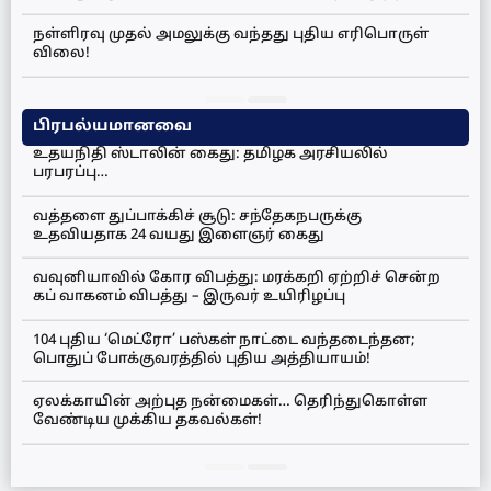
நள்ளிரவு முதல் அமலுக்கு வந்தது புதிய எரிபொருள்
விலை!
பிரபல்யமானவை
உதயநிதி ஸ்டாலின் கைது: தமிழக அரசியலில்
பரபரப்பு…
வத்தளை துப்பாக்கிச் சூடு: சந்தேகநபருக்கு
உதவியதாக 24 வயது இளைஞர் கைது
வவுனியாவில் கோர விபத்து: மரக்கறி ஏற்றிச் சென்ற
கப் வாகனம் விபத்து – இருவர் உயிரிழப்பு
104 புதிய ‘மெட்ரோ’ பஸ்கள் நாட்டை வந்தடைந்தன;
பொதுப் போக்குவரத்தில் புதிய அத்தியாயம்!
ஏலக்காயின் அற்புத நன்மைகள்… தெரிந்துகொள்ள
வேண்டிய முக்கிய தகவல்கள்!