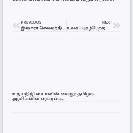
PREVIOUS
NEXT
இஷாரா செவ்வந்தியின் தாயார் சிறையில் மரணம்! – இளைய சகோதரருக்கு பிணை
உலகப் புகழ்பெற்ற பிரான்ஸ் லூவ்ரு அருங்காட்சியகத்தில் துணிகரக் கொள்ளை! – நெப்போலியன் அரச கிரீட நகைகள் மாயம்!
உதயநிதி ஸ்டாலின் கைது: தமிழக
அரசியலில் பரபரப்பு…