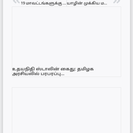
19 மாவட்டங்களுக்கு ‘அதி உயர்’ அபாய சிவப்பு எச்சரிக்கை!
யாழின் முக்கிய மனிதக் கடத்தல்காரர் குறித்து இஷாரா தகவல்!
உதயநிதி ஸ்டாலின் கைது: தமிழக
அரசியலில் பரபரப்பு…