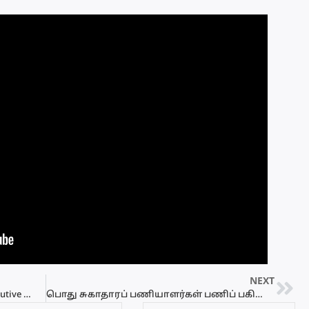
NEXT
ABANS நிறுவனத்தில் Trainee Credit Executive வேலைவாய்ப்பு
பொது சுகாதாரப் பணியாளர்கள் பணிப் பகிஷ்கரிப்பு – Video