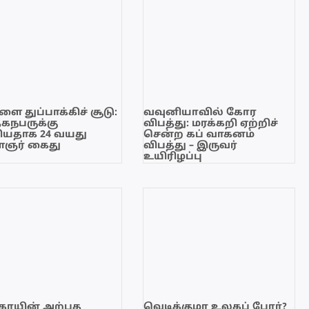
ை துப்பாக்கிச் சூடு:
வவுனியாவில் கோர
ேகநபருக்கு
விபத்து: மரக்கறி ஏற்றிச்
யதாக 24 வயது
சென்ற கப் வாகனம்
ஞர் கைது
விபத்து – இருவர்
உயிரிழப்பு
காயின் அற்புத
வெடிக்குமா உலகப் போர்?