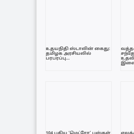
உதயநிதி ஸ்டாலின் கைது:
வத்தள
தமிழக அரசியலில்
சந்த
பரபரப்பு…
உதவி
இளை
104 புதிய ‘மெட்ரோ’ பஸ்கள்
ஏலக்