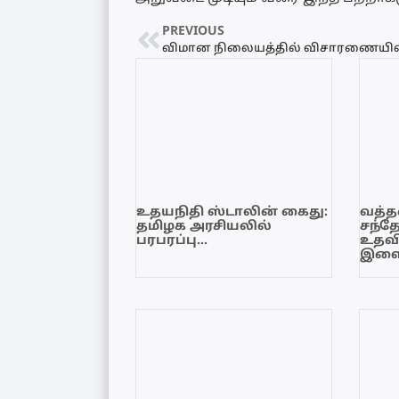
PREVIOUS
உதயநிதி ஸ்டாலின் கைது:
வத்தள
தமிழக அரசியலில்
சந்த
பரபரப்பு…
உதவி
இளை