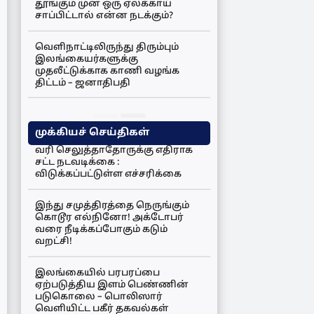
தூங்கும் முன் ஒரு ஏலக்காய்
சாப்பிட்டால் என்ன நடக்கும்?
வெளிநாட்டிலிருந்து திரும்பும்
இலங்கையர்களுக்கு
முதலீட்டுக்காக காணி வழங்க
திட்டம் – ஜனாதிபதி
முக்கியச் செய்திகள்
வரி செலுத்தாதோருக்கு எதிராக
சட்ட நடவடிக்கை :
விடுக்கப்பட்டுள்ள எச்சரிக்கை
இந்து சமுத்திரத்தை நெருங்கும்
கொடூர எல்நினோ! அக்டோபர்
வரை நீடிக்கப்போகும் கடும்
வறட்சி!
இலங்கையில் பரபரப்பை
ஏற்படுத்திய இளம் பெண்ணின்
படுகொலை – பொலிஸார்
வெளியிட்ட பகீர் தகவல்கள்