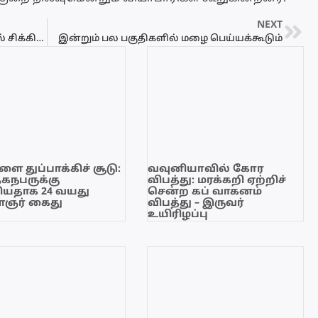
NEXT
விமான நிலையத்தில் விசாரணையில் சிக்கிய சிறீதரன்
இன்றும் பல பகுதிகளில் மழை பெய்யக்கூடும்
ை துப்பாக்கிச் சூடு:
வவுனியாவில் கோர
ேகநபருக்கு
விபத்து: மரக்கறி ஏற்றிச்
யதாக 24 வயது
சென்ற கப் வாகனம்
ஞர் கைது
விபத்து – இருவர்
உயிரிழப்பு