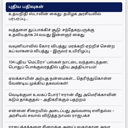
புதிய பதிவுகள்
உதயநிதி ஸ்டாலின் கைது: தமிழக அரசியலில்
பரபரப்பு…
வத்தளை துப்பாக்கிச் சூடு: சந்தேகநபருக்கு
உதவியதாக 24 வயது இளைஞர் கைது
வவுனியாவில் கோர விபத்து: மரக்கறி ஏற்றிச் சென்ற
கப் வாகனம் விபத்து – இருவர் உயிரிழப்பு
104 புதிய ‘மெட்ரோ’ பஸ்கள் நாட்டை வந்தடைந்தன;
பொதுப் போக்குவரத்தில் புதிய அத்தியாயம்!
ஏலக்காயின் அற்புத நன்மைகள்… தெரிந்துகொள்ள
வேண்டிய முக்கிய தகவல்கள்!
வெடிக்குமா உலகப் போர்? ஈரான் மீது அமெரிக்காவின்
கடும் தாக்குதல் – அதிகரிக்கும் பதற்றம்
என்னை சிறையில் அடைப்பது அவ்வளவு எளிதல்ல –
அரசியல் சவால் விடுத்த நாமல் ராஜபக்ச
ராஜபக்சக்களை சிறைக்கு அனுப்புவதற்கான அநுர