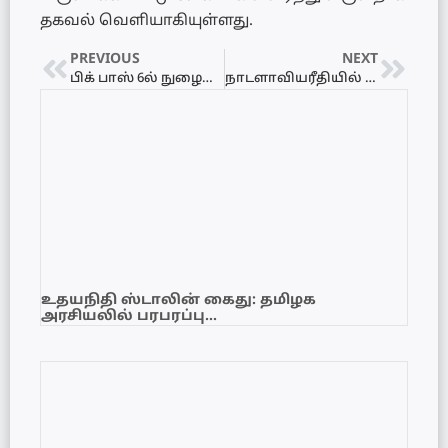
தகவல் வெளியாகியுள்ளது.
PREVIOUS
NEXT
பிக் பாஸ் 6ல் நுழைந்திருக்கும் போட்டியாளர்கள்
நாடளாவியரீதியில் நேற்றையதினம் (09) இடம்பெற்ற மீலாதுன் நபி விழா
உதயநிதி ஸ்டாலின் கைது: தமிழக
அரசியலில் பரபரப்பு…