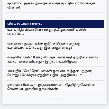
நள்ளிரவு முதல் அமலுக்கு வந்தது புதிய எரிபொருள்
விலை!
பிரபல்யமானவை
உதயநிதி ஸ்டாலின் கைது: தமிழக அரசியலில்
பரபரப்பு…
வத்தளை துப்பாக்கிச் சூடு: சந்தேகநபருக்கு
உதவியதாக 24 வயது இளைஞர் கைது
வவுனியாவில் கோர விபத்து: மரக்கறி ஏற்றிச் சென்ற
கப் வாகனம் விபத்து – இருவர் உயிரிழப்பு
104 புதிய ‘மெட்ரோ’ பஸ்கள் நாட்டை வந்தடைந்தன;
பொதுப் போக்குவரத்தில் புதிய அத்தியாயம்!
ஏலக்காயின் அற்புத நன்மைகள்… தெரிந்துகொள்ள
வேண்டிய முக்கிய தகவல்கள்!