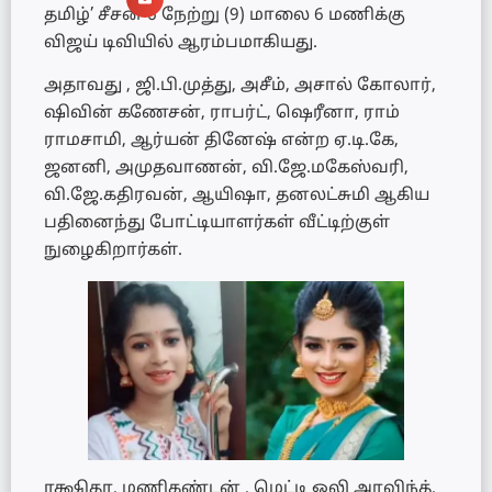
தமிழ்’ சீசன் 6 நேற்று (9) மாலை 6 மணிக்கு
விஜய் டிவியில் ஆரம்பமாகியது.
அதாவது , ஜி.பி.முத்து, அசீம், அசால் கோலார்,
ஷிவின் கணேசன், ராபர்ட், ஷெரீனா, ராம்
ராமசாமி, ஆர்யன் தினேஷ் என்ற ஏ.டி.கே,
ஜனனி, அமுதவாணன், வி.ஜே.மகேஸ்வரி,
வி.ஜே.கதிரவன், ஆயிஷா, தனலட்சுமி ஆகிய
பதினைந்து போட்டியாளர்கள் வீட்டிற்குள்
நுழைகிறார்கள்.
ரக்ஷிதா, மணிகண்டன் , மெட்டி ஒலி அரவிந்த்,