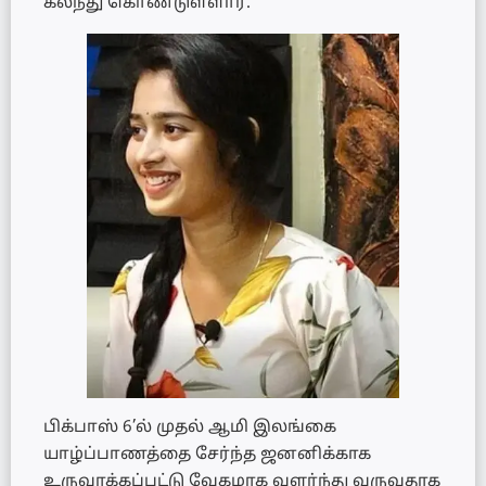
கலந்து கொண்டுள்ளார்.
பிக்பாஸ் 6’ல் முதல் ஆமி இலங்கை
யாழ்ப்பாணத்தை சேர்ந்த ஜனனிக்காக
உருவாக்கப்பட்டு வேகமாக வளர்ந்து வருவதாக