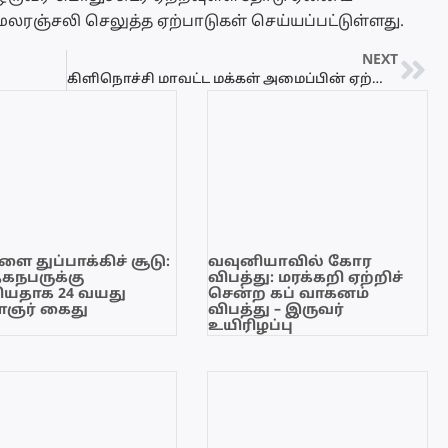
 மலரஞ்சலி செலுத்த ஏற்பாடுகள் செய்யப்பட்டுள்ளது.
NEXT
கிளிநொச்சி மாவட்ட மக்கள் அமைப்பின் ஏற்பாட்டில் முள்ளிவாய்க்கால் நினைவேந்தல் நிகழ்வு – Video
ை துப்பாக்கிச் சூடு:
வவுனியாவில் கோர
ேகநபருக்கு
விபத்து: மரக்கறி ஏற்றிச்
யதாக 24 வயது
சென்ற கப் வாகனம்
ஞர் கைது
விபத்து – இருவர்
உயிரிழப்பு