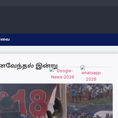
யவை
னைவேந்தல் இன்று