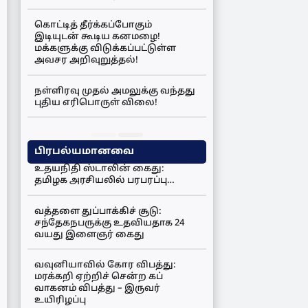
கொட்டித் தீர்க்கப்போகும்
இடியுடன் கூடிய கனமழை!
மக்களுக்கு விடுக்கப்பட்டுள்ள
அவசர அறிவுறுத்தல்!
நள்ளிரவு முதல் அமலுக்கு வந்தது
புதிய எரிபொருள் விலை!
பிரபல்யமானவை
உதயநிதி ஸ்டாலின் கைது:
தமிழக அரசியலில் பரபரப்பு…
வத்தளை துப்பாக்கிச் சூடு:
சந்தேகநபருக்கு உதவியதாக 24
வயது இளைஞர் கைது
வவுனியாவில் கோர விபத்து:
மரக்கறி ஏற்றிச் சென்ற கப்
வாகனம் விபத்து – இருவர்
உயிரிழப்பு