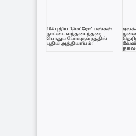
104 புதிய ‘மெட்ரோ’ பஸ்கள்
ஏலக்
நாட்டை வந்தடைந்தன;
நன்
பொதுப் போக்குவரத்தில்
தெரி
புதிய அத்தியாயம்!
வேண்
தகவல