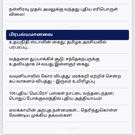
நள்ளிரவு முதல் அமலுக்கு வந்தது புதிய எரிபொருள்
விலை!
பிரபல்யமானவை
உதயநிதி ஸ்டாலின் கைது: தமிழக அரசியலில்
பரபரப்பு…
வத்தளை துப்பாக்கிச் சூடு: சந்தேகநபருக்கு
உதவியதாக 24 வயது இளைஞர் கைது
வவுனியாவில் கோர விபத்து: மரக்கறி ஏற்றிச் சென்ற
கப் வாகனம் விபத்து – இருவர் உயிரிழப்பு
104 புதிய ‘மெட்ரோ’ பஸ்கள் நாட்டை வந்தடைந்தன;
பொதுப் போக்குவரத்தில் புதிய அத்தியாயம்!
ஏலக்காயின் அற்புத நன்மைகள்… தெரிந்துகொள்ள
வேண்டிய முக்கிய தகவல்கள்!