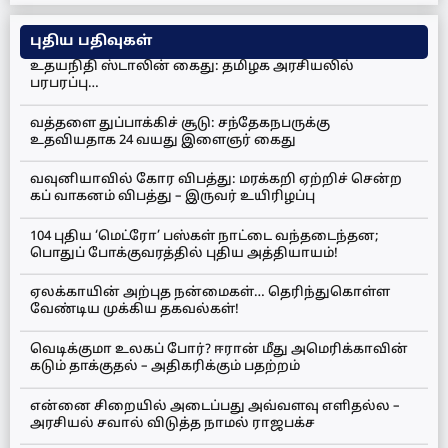
புதிய பதிவுகள்
உதயநிதி ஸ்டாலின் கைது: தமிழக அரசியலில்
பரபரப்பு…
வத்தளை துப்பாக்கிச் சூடு: சந்தேகநபருக்கு
உதவியதாக 24 வயது இளைஞர் கைது
வவுனியாவில் கோர விபத்து: மரக்கறி ஏற்றிச் சென்ற
கப் வாகனம் விபத்து – இருவர் உயிரிழப்பு
104 புதிய ‘மெட்ரோ’ பஸ்கள் நாட்டை வந்தடைந்தன;
பொதுப் போக்குவரத்தில் புதிய அத்தியாயம்!
ஏலக்காயின் அற்புத நன்மைகள்… தெரிந்துகொள்ள
வேண்டிய முக்கிய தகவல்கள்!
வெடிக்குமா உலகப் போர்? ஈரான் மீது அமெரிக்காவின்
கடும் தாக்குதல் – அதிகரிக்கும் பதற்றம்
என்னை சிறையில் அடைப்பது அவ்வளவு எளிதல்ல –
அரசியல் சவால் விடுத்த நாமல் ராஜபக்ச