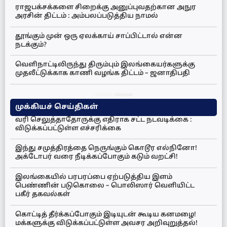
ராஜபக்சக்களை சிறைக்கு அனுப்புவதற்கான அநுர
அரசின் திட்டம் : அம்பலப்படுத்திய நாமல்
தூங்கும் முன் ஒரு ஏலக்காய் சாப்பிட்டால் என்ன
நடக்கும்?
வெளிநாட்டிலிருந்து திரும்பும் இலங்கையர்களுக்கு
முதலீட்டுக்காக காணி வழங்க திட்டம் – ஜனாதிபதி
முக்கியச் செய்திகள்
வரி செலுத்தாதோருக்கு எதிராக சட்ட நடவடிக்கை :
விடுக்கப்பட்டுள்ள எச்சரிக்கை
இந்து சமுத்திரத்தை நெருங்கும் கொடூர எல்நினோ!
அக்டோபர் வரை நீடிக்கப்போகும் கடும் வறட்சி!
இலங்கையில் பரபரப்பை ஏற்படுத்திய இளம்
பெண்ணின் படுகொலை – பொலிஸார் வெளியிட்ட
பகீர் தகவல்கள்
கொட்டித் தீர்க்கப்போகும் இடியுடன் கூடிய கனமழை!
மக்களுக்கு விடுக்கப்பட்டுள்ள அவசர அறிவுறுத்தல்!