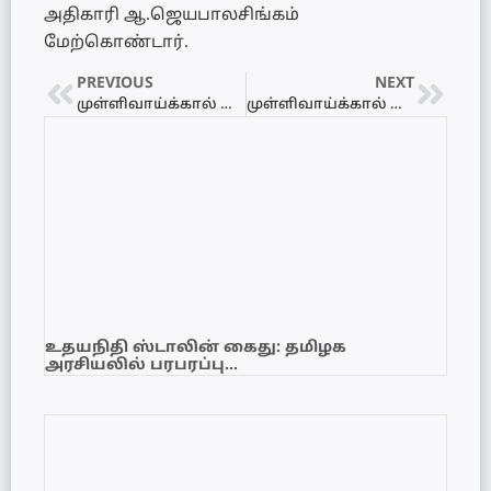
அதிகாரி ஆ.ஜெயபாலசிங்கம்
மேற்கொண்டார்.
PREVIOUS
NEXT
முள்ளிவாய்க்கால் நினைவேந்திய ஊர்திப் பவனி
முள்ளிவாய்க்கால் நினைவேந்தல் இன்று
உதயநிதி ஸ்டாலின் கைது: தமிழக
அரசியலில் பரபரப்பு…