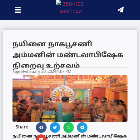
நயினை நாகபூசணி
அம்மனின் மண்டலாபிஷேக
நிறைவு உற்சவம்
kajee
February 20, 2024
4:07 PM
Share
நயினை நாகபூசணி அம்மனின் மண்டலாபிஷேக