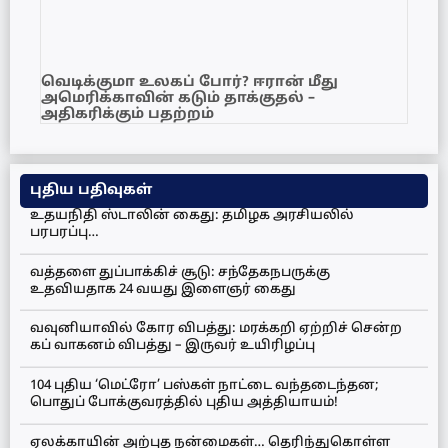
வெடிக்குமா உலகப் போர்? ஈரான் மீது
அமெரிக்காவின் கடும் தாக்குதல் –
அதிகரிக்கும் பதற்றம்
புதிய பதிவுகள்
உதயநிதி ஸ்டாலின் கைது: தமிழக அரசியலில்
பரபரப்பு…
வத்தளை துப்பாக்கிச் சூடு: சந்தேகநபருக்கு
உதவியதாக 24 வயது இளைஞர் கைது
வவுனியாவில் கோர விபத்து: மரக்கறி ஏற்றிச் சென்ற
கப் வாகனம் விபத்து – இருவர் உயிரிழப்பு
104 புதிய ‘மெட்ரோ’ பஸ்கள் நாட்டை வந்தடைந்தன;
பொதுப் போக்குவரத்தில் புதிய அத்தியாயம்!
ஏலக்காயின் அற்புத நன்மைகள்… தெரிந்துகொள்ள