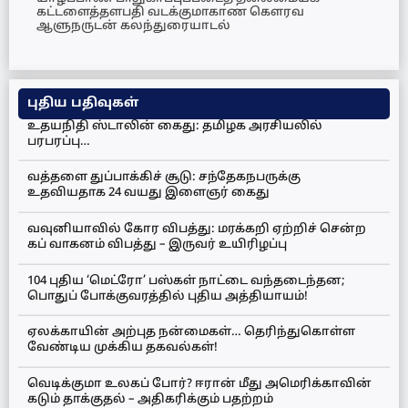
கட்டளைத்தளபதி வடக்குமாகாண கெளரவ
ஆளுநருடன் கலந்துரையாடல்
புதிய பதிவுகள்
உதயநிதி ஸ்டாலின் கைது: தமிழக அரசியலில்
பரபரப்பு…
வத்தளை துப்பாக்கிச் சூடு: சந்தேகநபருக்கு
உதவியதாக 24 வயது இளைஞர் கைது
வவுனியாவில் கோர விபத்து: மரக்கறி ஏற்றிச் சென்ற
கப் வாகனம் விபத்து – இருவர் உயிரிழப்பு
104 புதிய ‘மெட்ரோ’ பஸ்கள் நாட்டை வந்தடைந்தன;
பொதுப் போக்குவரத்தில் புதிய அத்தியாயம்!
ஏலக்காயின் அற்புத நன்மைகள்… தெரிந்துகொள்ள
வேண்டிய முக்கிய தகவல்கள்!
வெடிக்குமா உலகப் போர்? ஈரான் மீது அமெரிக்காவின்
கடும் தாக்குதல் – அதிகரிக்கும் பதற்றம்