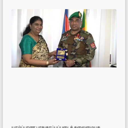
யாழ்ப்பாண பாதுகாப்புப்படைத் தலைமையக