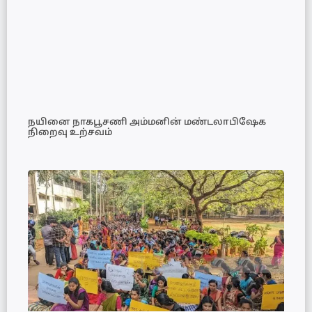
நயினை நாகபூசணி அம்மனின் மண்டலாபிஷேக
நிறைவு உற்சவம்