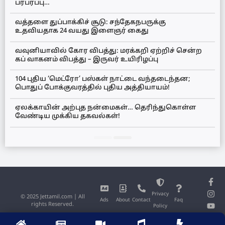
பரபரப்பு…
வத்தளை துப்பாக்கிச் சூடு: சந்தேகநபருக்கு
உதவியதாக 24 வயது இளைஞர் கைது
வவுனியாவில் கோர விபத்து: மரக்கறி ஏற்றிச் சென்ற
கப் வாகனம் விபத்து – இருவர் உயிரிழப்பு
104 புதிய ‘மெட்ரோ’ பஸ்கள் நாட்டை வந்தடைந்தன;
பொதுப் போக்குவரத்தில் புதிய அத்தியாயம்!
ஏலக்காயின் அற்புத நன்மைகள்… தெரிந்துகொள்ள
வேண்டிய முக்கிய தகவல்கள்!
Privacy
© 2025 Jettamil.com | All
Ads
About
Contact
Faq
rights Reserved.
Policy