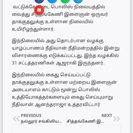
வட்டுக்கோட்டை பொலிஸ் நிலையத்தில்
வைத்து சித்தங்கேணி இளைஞன் ஒருவர்
தாக்குதலுக்கு உள்ளான நிலையில்
உயிரிழந்துள்ளார்.
இந்நிலையில் அது தொடர்பான வழக்கு
யாழ்ப்பாணம் நீதிவான் நீதிமன்றத்தில் இன்று
விசாரணைக்கு எடுக்கப்பட்டது. இந்த வழக்கில்
31 சட்டத்தரணிகள் ஆஜராகி இருந்தனர்.
இந்நிலையில் கைது செய்யப்பட்டு
தாக்குதலுக்கு உள்ளான மற்றைய இளைஞன்
அடையாளம் காட்டும் மூன்று பொலிஸ்
உத்தியோகத்தர்களையும் கைது செய்யுமாறு
நீதிவான் ஆனந்தராஜா உத்தரவிட்டார்
PREVIOUS
NEXT
நல்லூர் சங்கிலியன் பூங்காவில் 26ஆம் திகதி தாவரங்களை அடையாளம் காணும் தாவராவதானி போட்டி
சித்தங்கேணி இளைஞன் உயிரிழப்பு – ஐவரை கைது செய்யுமாறு நீதிவான் உத்தரவு!