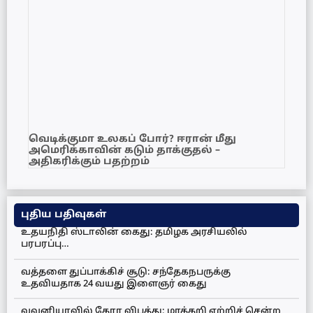
வெடிக்குமா உலகப் போர்? ஈரான் மீது
அமெரிக்காவின் கடும் தாக்குதல் –
அதிகரிக்கும் பதற்றம்
புதிய பதிவுகள்
உதயநிதி ஸ்டாலின் கைது: தமிழக அரசியலில்
பரபரப்பு…
வத்தளை துப்பாக்கிச் சூடு: சந்தேகநபருக்கு
உதவியதாக 24 வயது இளைஞர் கைது
வவுனியாவில் கோர விபத்து: மரக்கறி ஏற்றிச் சென்ற