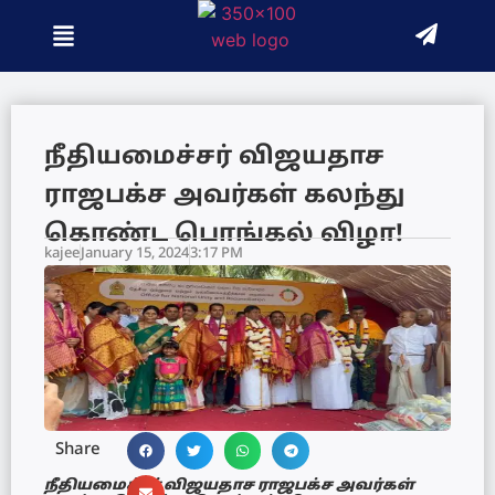
நீதியமைச்சர் விஜயதாச
ராஜபக்ச அவர்கள் கலந்து
கொண்ட பொங்கல் விழா!
kajee
January 15, 2024
3:17 PM
Share
நீதியமைச்சர் விஜயதாச ராஜபக்ச அவர்கள்