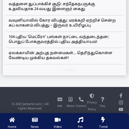
வத்தளை துப்பாக்கிச் சூடு: சந்தேகநபருக்கு
உதவியதாக 24 வயது இளைஞர் கைது
வவுனியாவில் கோர விபத்து: மரக்கறி ஏற்றிச் சென்ற
கப் வாகனம் விபத்து – இருவர் உயிரிழப்பு
104 புதிய ‘மெட்ரோ’ பஸ்கள் நாட்டை வந்தடைந்தன;
பொதுப் போக்குவரத்தில் புதிய அத்தியாயம்!
ஏலக்காயின் அற்புத நன்மைகள்… தெரிந்துகொள்ள
வேண்டிய முக்கிய தகவல்கள்!
Privacy
© 2025 Jettamil.com | All
Ads
About
Contact
Faq
rights Reserved.
Policy
Home
News
Video
Fm
Trend