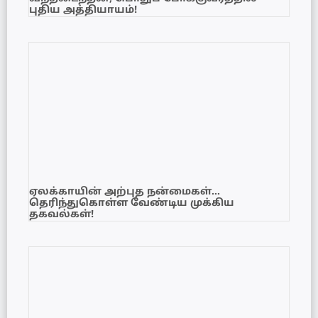
புதிய அத்தியாயம்!
ஏலக்காயின் அற்புத நன்மைகள்…
தெரிந்துகொள்ள வேண்டிய முக்கிய
தகவல்கள்!