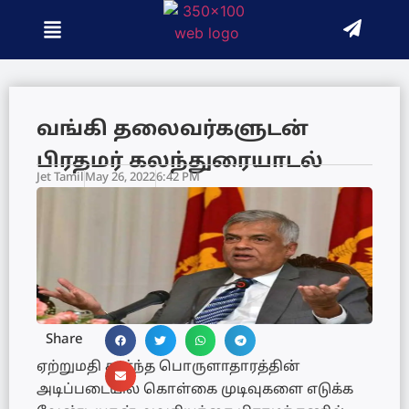
வங்கி தலைவர்களுடன்
பிரதமர் கலந்துரையாடல்
Jet Tamil
May 26, 2022
6:42 PM
Share
ஏற்றுமதி சார்ந்த பொருளாதாரத்தின்
அடிப்படையில் கொள்கை முடிவுகளை எடுக்க