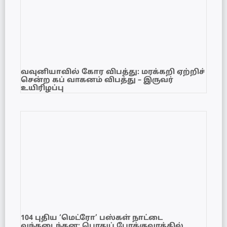
வவுனியாவில் கோர விபத்து: மரக்கறி ஏற்றிச்
சென்ற கப் வாகனம் விபத்து – இருவர்
உயிரிழப்பு
104 புதிய ‘மெட்ரோ’ பஸ்கள் நாட்டை
வந்தடைந்தன; பொதுப் போக்குவரத்தில்