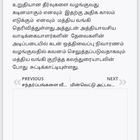
உறுதியான தீர்வுகளை வழங்குவது
கடினமாகும் எனவும் இதற்கு அதிக காலம்
எடுக்கும் எனவும் மத்திய வங்கி
தெரிவித்துள்ளது.அத்துடன் அத்தியாவசிய
வாடிக்கையாளர்களின் தேவைகளின்
அடிப்படையில் கடன் ஒத்திவைப்பு நிவாரணம்
வழங்குவதில் கவனம் செலுத்தப்படுவதாகவும்
மத்திய வங்கி குறித்த கலந்துரையாடலின்
போது சுட்டிக்காட்டியுள்ளது.
PREVIOUS
NEXT
சந்தர்ப்பங்களை வீணடித்த கூட்டமைப்பு – டக்ளஸ் சாடல்
மின்வெட்டு அட்டவணை 27.05.2022 – Power Cut Schedule