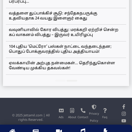
பரபரப்பு…
வத்தளை துப்பாக்கிச் சூடு: சந்தேகநபருக்கு
உதவியதாக 24 வயது இளைஞர் கைது
வவுனியாவில் கோர விபத்து: மரக்கறி ஏற்றிச் சென்ற
கப் வாகனம் விபத்து – இருவர் உயிரிழப்பு
104 புதிய ‘மெட்ரோ’ பஸ்கள் நாட்டை வந்தடைந்தன;
பொதுப் போக்குவரத்தில் புதிய அத்தியாயம்!
ஏலக்காயின் அற்புத நன்மைகள்… தெரிந்துகொள்ள
வேண்டிய முக்கிய தகவல்கள்!
Privacy
© 2025 Jettamil.com | All
Ads
About
Contact
Faq
rights Reserved.
Policy