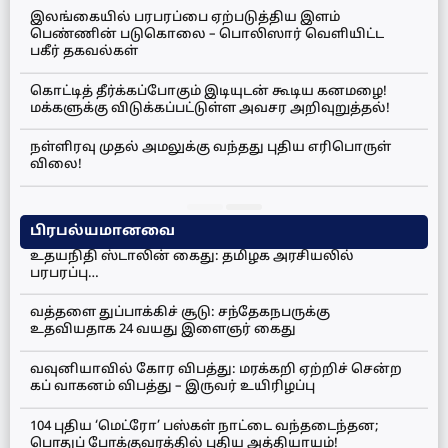
இலங்கையில் பரபரப்பை ஏற்படுத்திய இளம்
பெண்ணின் படுகொலை – பொலிஸார் வெளியிட்ட
பகீர் தகவல்கள்
கொட்டித் தீர்க்கப்போகும் இடியுடன் கூடிய கனமழை!
மக்களுக்கு விடுக்கப்பட்டுள்ள அவசர அறிவுறுத்தல்!
நள்ளிரவு முதல் அமலுக்கு வந்தது புதிய எரிபொருள்
விலை!
பிரபல்யமானவை
உதயநிதி ஸ்டாலின் கைது: தமிழக அரசியலில்
பரபரப்பு…
வத்தளை துப்பாக்கிச் சூடு: சந்தேகநபருக்கு
உதவியதாக 24 வயது இளைஞர் கைது
வவுனியாவில் கோர விபத்து: மரக்கறி ஏற்றிச் சென்ற
கப் வாகனம் விபத்து – இருவர் உயிரிழப்பு
104 புதிய ‘மெட்ரோ’ பஸ்கள் நாட்டை வந்தடைந்தன;
பொதுப் போக்குவரத்தில் புதிய அத்தியாயம்!