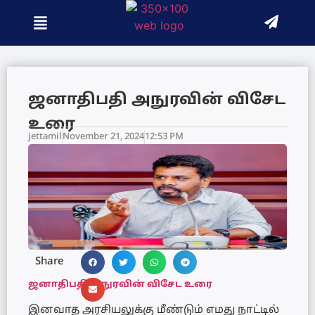
ஜனாதிபதி அநுரவின் விசேட
உரை
jettamil
November 21, 2024
12:53 PM
Share
ஜனாதிபதி அநுரவின் விசேட உரை
இனவாத அரசியலுக்கு மீண்டும் எமது நாட்டில்