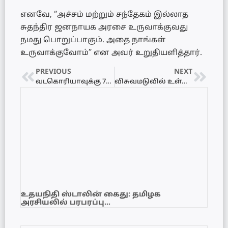
எனவே, “அச்சம் மற்றும் சந்தேகம் இல்லாத
சுதந்திர ஜனநாயக அரசை உருவாக்குவது
நமது பொறுப்பாகும். அதை நாங்கள்
உருவாக்குவோம்” என அவர் உறுதியளித்தார்.
PREVIOUS
NEXT
வடகொரியாவுக்கு 70க்கும் மேற்பட்ட விலங்குகளை பரிசாக வழங்கிய ரஷ்யா!
விசுவமடுவில் உள்ள தேராவில் மாவீரர் துயிலுமில்லத்திலும் நினைவேந்தல்
உதயநிதி ஸ்டாலின் கைது: தமிழக
அரசியலில் பரபரப்பு…