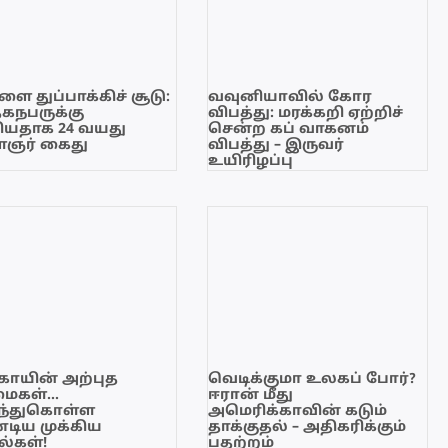
ை துப்பாக்கிச் சூடு:
வவுனியாவில் கோர
ேகநபருக்கு
விபத்து: மரக்கறி ஏற்றிச்
யதாக 24 வயது
சென்ற கப் வாகனம்
ஞர் கைது
விபத்து – இருவர்
உயிரிழப்பு
காயின் அற்புத
வெடிக்குமா உலகப் போர்?
மைகள்…
ஈரான் மீது
ந்துகொள்ள
அமெரிக்காவின் கடும்
டிய முக்கிய
தாக்குதல் – அதிகரிக்கும்
்கள்!
பதற்றம்