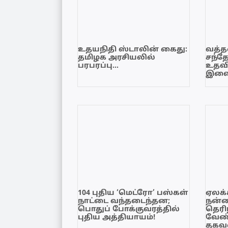
உதயநிதி ஸ்டாலின் கைது:
வத்தள
தமிழக அரசியலில்
சந்த
பரபரப்பு…
உதவி
இளை
104 புதிய ‘மெட்ரோ’ பஸ்கள்
ஏலக்
நாட்டை வந்தடைந்தன;
நன்
பொதுப் போக்குவரத்தில்
தெரி
புதிய அத்தியாயம்!
வேண்
தகவல