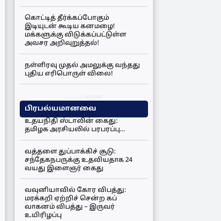
கொட்டித் தீர்க்கப்போகும்
இடியுடன் கூடிய கனமழை!
மக்களுக்கு விடுக்கப்பட்டுள்ள
அவசர அறிவுறுத்தல்!
நள்ளிரவு முதல் அமலுக்கு வந்தது
புதிய எரிபொருள் விலை!
பிரபல்யமானவை
உதயநிதி ஸ்டாலின் கைது:
தமிழக அரசியலில் பரபரப்பு…
வத்தளை துப்பாக்கிச் சூடு:
சந்தேகநபருக்கு உதவியதாக 24
வயது இளைஞர் கைது
வவுனியாவில் கோர விபத்து:
மரக்கறி ஏற்றிச் சென்ற கப்
வாகனம் விபத்து – இருவர்
உயிரிழப்பு