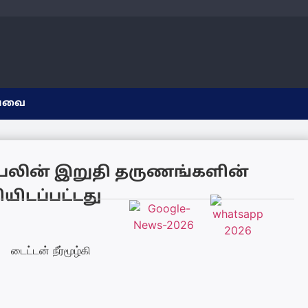
யவை
கப்பலின் இறுதி தருணங்களின்
யிடப்பட்டது