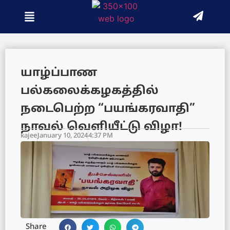
யாழ்ப்பாண
பல்கலைக்கழகத்தில்
நடைபெற்ற “பயங்கரவாதி”
நாவல் வெளியீட்டு விழா!
kajee
January 10, 2024
4:37 PM
Share