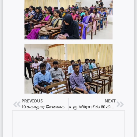
PREVIOUS
NEXT
10 சுகாதார சேவைகள் தொழிற்சங்க பணிப் பகிஸ்கரிப்பு
உரும்பிராயில் 80 கிலோ கேரளக் கஞ்சாவுடன் சந்தேகபர் கைது!