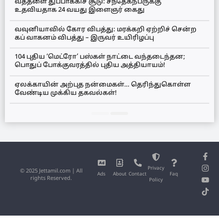
வத்தளை துப்பாக்கிச் சூடு: சந்தேகநபருக்கு
உதவியதாக 24 வயது இளைஞர் கைது
வவுனியாவில் கோர விபத்து: மரக்கறி ஏற்றிச் சென்ற
கப் வாகனம் விபத்து – இருவர் உயிரிழப்பு
104 புதிய ‘மெட்ரோ’ பஸ்கள் நாட்டை வந்தடைந்தன;
பொதுப் போக்குவரத்தில் புதிய அத்தியாயம்!
ஏலக்காயின் அற்புத நன்மைகள்… தெரிந்துகொள்ள
வேண்டிய முக்கிய தகவல்கள்!
Privacy
© 2025 Jettamil.com | All
Ads
About
Contact
Faq
rights Reserved.
Policy