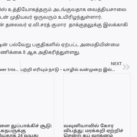
ிஸ் உத்தியோகத்தரும் அடங்குவதாக வைத்தியசாலை
டன் முதியவர் ஒருவரும் உயிரிழந்துள்ளார்.
லைவர் ஏ.வி.சரத் குமார தாக்குதலுக்கு இலக்காகி
்டின் பல்வேறு பகுதிகளில் ஏற்பட்ட அமைதியின்மை
ிக்கை 8 ஆக அதிகரித்துள்ளது.
NEXT
மின்வெட்டு அட்டவணை 10.05.2022 – Power Interruption Schedule
பற்றி எரியும் நாடு – யாழில் வன்முறை இல்லை
ை துப்பாக்கிச் சூடு:
வவுனியாவில் கோர
ேகநபருக்கு
விபத்து: மரக்கறி ஏற்றிச்
யதாக 24 வயது
சென்ற கப் வாகனம்