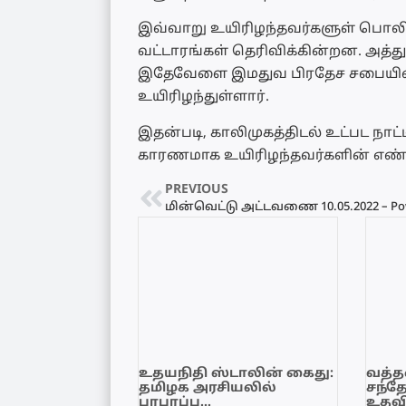
இவ்வாறு உயிரிழந்தவர்களுள் பொல
வட்டாரங்கள் தெரிவிக்கின்றன. அத்து
இதேவேளை இமதுவ பிரதேச சபையின் த
உயிரிழந்துள்ளார்.
இதன்படி, காலிமுகத்திடல் உட்பட நாட
காரணமாக உயிரிழந்தவர்களின் எண்ண
PREVIOUS
உதயநிதி ஸ்டாலின் கைது:
வத்தள
தமிழக அரசியலில்
சந்த
பரபரப்பு…
உதவி