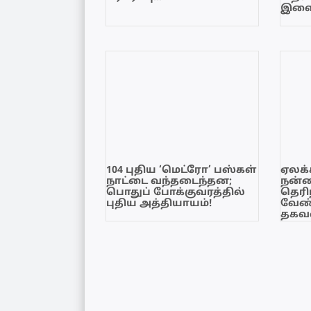
இளை
104 புதிய ‘மெட்ரோ’ பஸ்கள்
ஏலக்
நாட்டை வந்தடைந்தன;
நன்
பொதுப் போக்குவரத்தில்
தெரி
புதிய அத்தியாயம்!
வேண்
தகவல