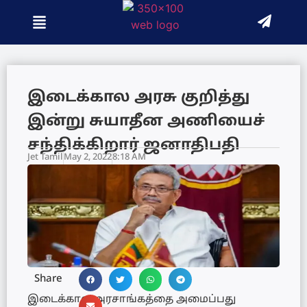
இடைக்கால அரசு குறித்து
இன்று சுயாதீன அணியைச்
சந்திக்கிறார் ஜனாதிபதி
Jet Tamil
May 2, 2022
8:18 AM
Share
இடைக்கால அரசாங்கத்தை அமைப்பது