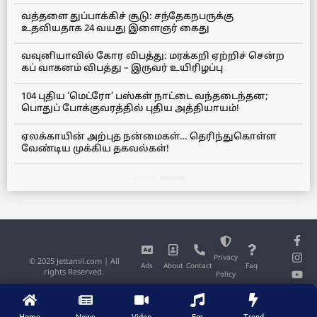
வத்தளை துப்பாக்கிச் சூடு: சந்தேகநபருக்கு
உதவியதாக 24 வயது இளைஞர் கைது
வவுனியாவில் கோர விபத்து: மரக்கறி ஏற்றிச் சென்ற
கப் வாகனம் விபத்து – இருவர் உயிரிழப்பு
104 புதிய ‘மெட்ரோ’ பஸ்கள் நாட்டை வந்தடைந்தன;
பொதுப் போக்குவரத்தில் புதிய அத்தியாயம்!
ஏலக்காயின் அற்புத நன்மைகள்… தெரிந்துகொள்ள
வேண்டிய முக்கிய தகவல்கள்!
Privacy
© 2025 Jettamil.com | All
Ads
About
Contact
Faq
rights Reserved.
Policy