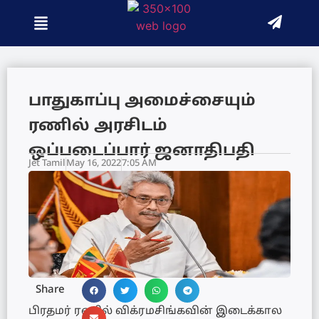
பாதுகாப்பு அமைச்சையும்
ரணில் அரசிடம்
ஒப்படைப்பார் ஜனாதிபதி
Jet Tamil
May 16, 2022
7:05 AM
Share
பிரதமர் ரணில் விக்ரமசிங்கவின் இடைக்கால