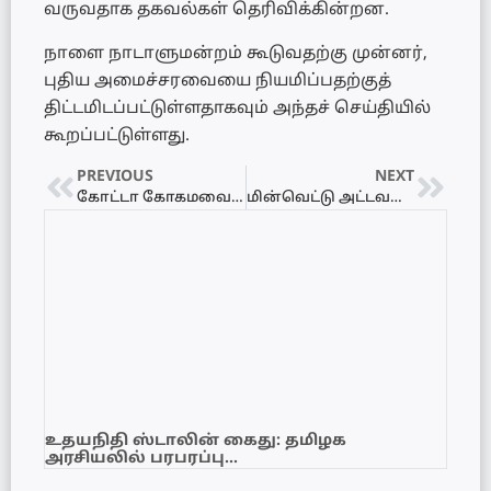
வருவதாக தகவல்கள் தெரிவிக்கின்றன.
நாளை நாடாளுமன்றம் கூடுவதற்கு முன்னர்,
புதிய அமைச்சரவையை நியமிப்பதற்குத்
திட்டமிடப்பட்டுள்ளதாகவும் அந்தச் செய்தியில்
கூறப்பட்டுள்ளது.
PREVIOUS
NEXT
கோட்டா கோகமவை பராமரிக்க குழு அமைத்தார் ரணில்
மின்வெட்டு அட்டவணை 16.05.2022 – Power Interruption Schedule
உதயநிதி ஸ்டாலின் கைது: தமிழக
அரசியலில் பரபரப்பு…