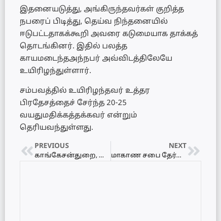
இதனையடுத்து, அங்கிருந்தவர்கள் குறித்த
நபரைப் பிடித்து, தெய்வ நிந்தனையில்
ஈடுபட்டதாகக்கூறி அவரை கடுமையாக தாக்கத்
தொடங்கினர். இதில் பலத்த
காயமடைந்தஅந்நபர் அவ்விடத்திலேயே
உயிரிழந்துள்ளார்.
சம்பவத்தில் உயிரிழந்தவர் உத்தர
பிரதேசத்தைச் சேர்ந்த 20-25
வயதுமதிக்கத்தக்கவர் என்றும்
தெரியவந்துள்ளது.
PREVIOUS
NEXT
காங்கேசன்துறை, கெமுனு பகுதியில் திடீரென மாயமான பிள்ளையார்…
மாகாண சபை தேர்தலினை ஒத்திவைக்கும் தீர்மானம் இல்லை என அமைச்சர் தினேஸ் குணவர்தன தெரிவித்துள்ளார்.