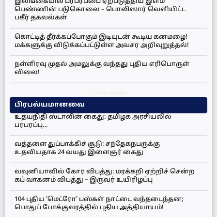
இலங்கையில் பரபரப்பை ஏற்படுத்திய இளம்
பெண்ணின் படுகொலை – பொலிஸார் வெளியிட்ட
பகீர் தகவல்கள்
கொட்டித் தீர்க்கப்போகும் இடியுடன் கூடிய கனமழை!
மக்களுக்கு விடுக்கப்பட்டுள்ள அவசர அறிவுறுத்தல்!
நள்ளிரவு முதல் அமலுக்கு வந்தது புதிய எரிபொருள்
விலை!
பிரபல்யமானவை
உதயநிதி ஸ்டாலின் கைது: தமிழக அரசியலில்
பரபரப்பு…
வத்தளை துப்பாக்கிச் சூடு: சந்தேகநபருக்கு
உதவியதாக 24 வயது இளைஞர் கைது
வவுனியாவில் கோர விபத்து: மரக்கறி ஏற்றிச் சென்ற
கப் வாகனம் விபத்து – இருவர் உயிரிழப்பு
104 புதிய ‘மெட்ரோ’ பஸ்கள் நாட்டை வந்தடைந்தன;
பொதுப் போக்குவரத்தில் புதிய அத்தியாயம்!