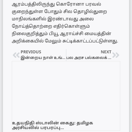
ஆரம்பத்திலிருந்து கொரோனா பரவல்
குறைந்துள்ள போதும் சில தொழில்துறை
மாநிலங்களில் இரண்டாவது அலை
நோய்த்தொற்றை எதிர்கொள்ளும்
நிலைகுறித்தும் பியூ ஆராய்ச்சி மையத்தின்
அறிக்கையில் மேலும் சுட்டிக்காட்டப்பட்டுள்ளது.
PREVIOUS
NEXT
இன்றைய நாள் உங்களுக்கு எப்படி? 20.03.2021 – சனிக்கிழமை
பல அரச பல்கலைக் கழகங்களில் பல்வேறுபட்ட பதவி வெற்றிடம்!
உதயநிதி ஸ்டாலின் கைது: தமிழக
அரசியலில் பரபரப்பு…