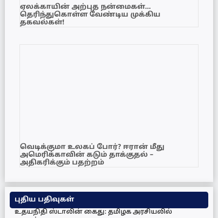
ஏலக்காயின் அற்புத நன்மைகள்…
தெரிந்துகொள்ள வேண்டிய முக்கிய
தகவல்கள்!
வெடிக்குமா உலகப் போர்? ஈரான் மீது
அமெரிக்காவின் கடும் தாக்குதல் –
அதிகரிக்கும் பதற்றம்
புதிய பதிவுகள்
உதயநிதி ஸ்டாலின் கைது: தமிழக அரசியலில்